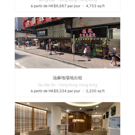
à partir de HK$6,667 par jour
∙
4,753 sq ft
油麻地場地出租
Yau Ma Tei - Hong Kong, Hong Kong
à partir de HK$9,334 par jour
∙
2,200 sq ft