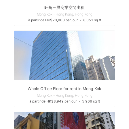
旺角三層商業空間出租
Mong Kok - Hong Kong, Hong Kong
à partir de HK$20,000 par jour
∙
8,051 sq ft
Whole Office Floor for rent in Mong Kok
Mong Kok - Hong Kong, Hong Kong
à partir de HK$8,949 par jour
∙
5,966 sq ft