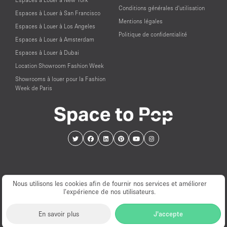
Conditions générales d'utilisation
Espaces à Louer à San Francisco
Mentions légales
Espaces à Louer à Los Angeles
Politique de confidentialité
Espaces à Louer à Amsterdam
Espaces à Louer à Dubai
Location Showroom Fashion Week
Showrooms à louer pour la Fashion
Week de Paris
Nous utilisons les cookies afin de fournir nos services et améliorer
l’expérience de nos utilisateurs.
© PopUp Immo, Inc. Tous droits réservés.
En savoir plus
J'accepte
EAA Licence Number: C-075131