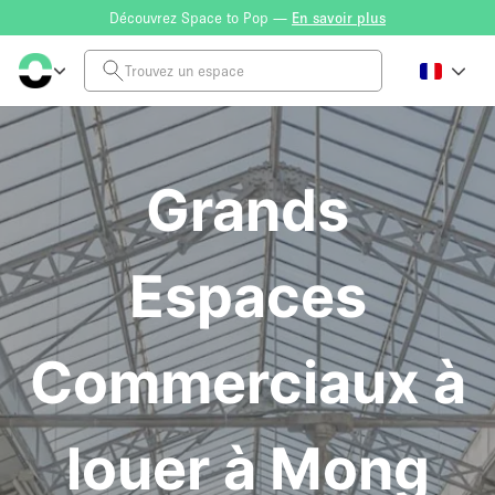
Découvrez Space to Pop —
En savoir plus
Grands
Espaces
Commerciaux à
louer à Mong