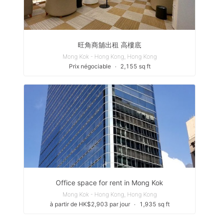
旺角商舖出租 高樓底
Mong Kok - Hong Kong, Hong Kong
Prix négociable
∙
2,155 sq ft
Office space for rent in Mong Kok
Mong Kok - Hong Kong, Hong Kong
à partir de HK$2,903 par jour
∙
1,935 sq ft