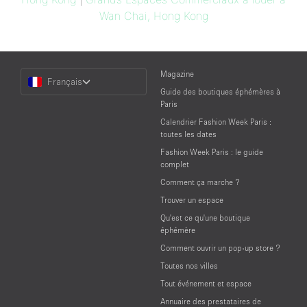
Wan Chai, Hong Kong
Choose
Magazine
Français
a
Guide des boutiques éphémères à
Language
Paris
Calendrier Fashion Week Paris :
toutes les dates
Fashion Week Paris : le guide
complet
Comment ça marche ?
Trouver un espace
Qu'est ce qu'une boutique
éphémère
Comment ouvrir un pop-up store ?
Toutes nos villes
Tout événement et espace
Annuaire des prestataires de