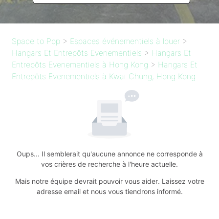
Space to Pop
>
Espaces événementiels à louer
>
Hangars Et Entrepôts Evenementiels
>
Hangars Et
Entrepôts Evenementiels à Hong Kong
>
Hangars Et
Entrepôts Evenementiels à Kwai Chung, Hong Kong
Oups... Il semblerait qu'aucune annonce ne corresponde à
vos crières de recherche à l'heure actuelle.
Mais notre équipe devrait pouvoir vous aider. Laissez votre
adresse email et nous vous tiendrons informé.