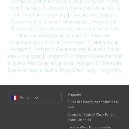
Entrepôts Evenementiels à louer à Mong Kok, Hong
Kong
|
Hangars Et Entrepôts Evenementiels à louer à
Sai Ying Pun, Hong Kong
|
Hangars Et Entrepôts
Evenementiels à louer à Sheung Wan, Hong Kong
|
Hangars Et Entrepôts Evenementiels à louer à Tsim
Sha Tsui, Hong Kong
|
Hangars Et Entrepôts
Evenementiels à louer à Tsuen Kwan O, Hong Kong
|
Hangars Et Entrepôts Evenementiels à louer à Tsuen
Wan, Hong Kong
|
Hangars Et Entrepôts Evenementiels
à louer à Wan Chai, Hong Kong
|
Hangars Et Entrepôts
Evenementiels à louer à Wong Chuk Hang, Hong Kong
Choose
Magazine
Français
a
Guide des boutiques éphémères à
Language
Paris
Calendrier Fashion Week Paris :
toutes les dates
Fashion Week Paris : le guide