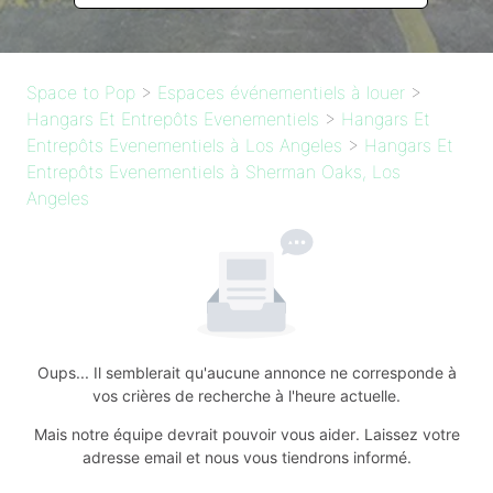
Space to Pop
>
Espaces événementiels à louer
>
Hangars Et Entrepôts Evenementiels
>
Hangars Et
Entrepôts Evenementiels à Los Angeles
>
Hangars Et
Entrepôts Evenementiels à Sherman Oaks, Los
Angeles
Oups... Il semblerait qu'aucune annonce ne corresponde à
vos crières de recherche à l'heure actuelle.
Mais notre équipe devrait pouvoir vous aider. Laissez votre
adresse email et nous vous tiendrons informé.