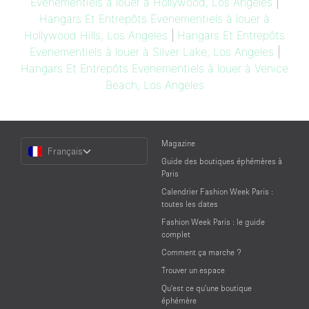
Evenementiels à louer à Hollywood, Los Angeles
|
Hangars Et Entrepôts Evenementiels à louer à
Hollywood Hills, Los Angeles
|
Hangars Et Entrepôts
Evenementiels à louer à Silver Lake, Los Angeles
|
Hangars Et Entrepôts Evenementiels à louer à Venice
Beach, Los Angeles
Choose
Magazine
Français
a
Guide des boutiques éphémères à
Language
Paris
Calendrier Fashion Week Paris :
toutes les dates
Fashion Week Paris : le guide
complet
Comment ça marche ?
Trouver un espace
Qu'est ce qu'une boutique
éphémère