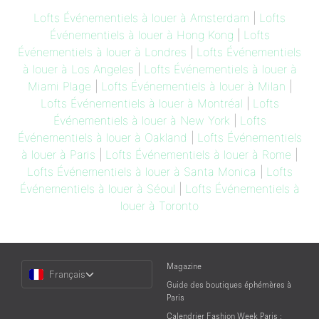
Lofts Événementiels à louer à Amsterdam
|
Lofts
Événementiels à louer à Hong Kong
|
Lofts
Événementiels à louer à Londres
|
Lofts Événementiels
à louer à Los Angeles
|
Lofts Événementiels à louer à
Miami Plage
|
Lofts Événementiels à louer à Milan
|
Lofts Événementiels à louer à Montréal
|
Lofts
Événementiels à louer à New York
|
Lofts
Événementiels à louer à Oakland
|
Lofts Événementiels
à louer à Paris
|
Lofts Événementiels à louer à Rome
|
Lofts Événementiels à louer à Santa Monica
|
Lofts
Événementiels à louer à Séoul
|
Lofts Événementiels à
louer à Toronto
Choose
Magazine
Français
a
Guide des boutiques éphémères à
Language
Paris
Calendrier Fashion Week Paris :