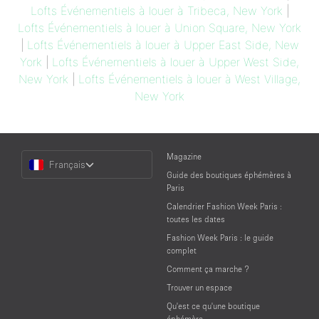
Lofts Événementiels à louer à Tribeca, New York
|
Lofts Événementiels à louer à Union Square, New York
|
Lofts Événementiels à louer à Upper East Side, New
York
|
Lofts Événementiels à louer à Upper West Side,
New York
|
Lofts Événementiels à louer à West Village,
New York
Choose
Magazine
Français
a
Guide des boutiques éphémères à
Language
Paris
Calendrier Fashion Week Paris :
toutes les dates
Fashion Week Paris : le guide
complet
Comment ça marche ?
Trouver un espace
Qu'est ce qu'une boutique
éphémère