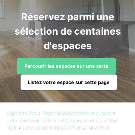
Réservez parmi une
sélection de centaines
d'espaces
Parcourir les espaces sur une carte
Listez votre espace sur cette page
Space to Pop
>
Espaces événementiels à louer
>
Lofts Événementiels
>
Lofts Événementiels à New
York
>
Lofts Événementiels à Nolita, New York