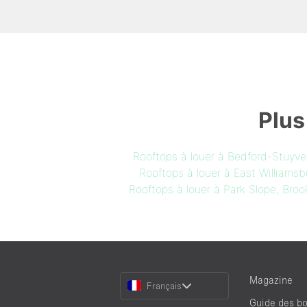
Plus
Rooftops à louer à Bedford-Stuyve
Rooftops à louer à East Williamsb
Rooftops à louer à Park Slope, Broo
Choose
Magazine
Français
a
Guide des bo