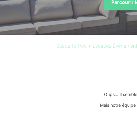
Parcourir 
Space to Pop
>
Espaces Événementi
Oups... Il sembl
Mais notre équipe 