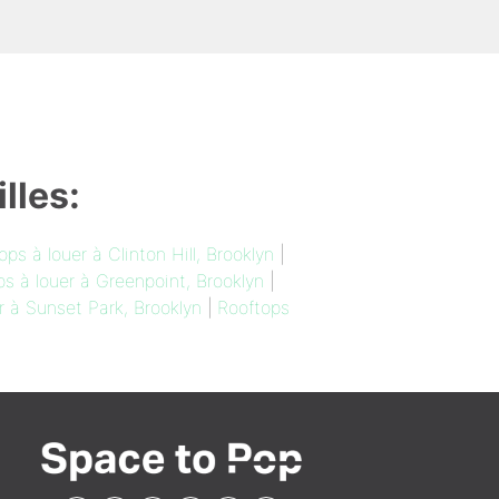
lles:
ops à louer à Clinton Hill, Brooklyn
|
s à louer à Greenpoint, Brooklyn
|
r à Sunset Park, Brooklyn
|
Rooftops