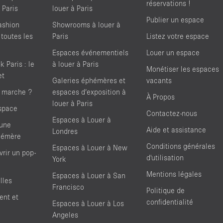
réservations !
 Paris
louer à Paris
Publier un espace
ashion
Showrooms à louer à
 toutes les
Paris
Listez votre espace
Espaces événementiels
Louer un espace
 Paris : le
à louer à Paris
Monétiser les espaces
et
Galeries éphémères et
vacants
 marche ?
espaces d’exposition à
À Propos
louer à Paris
space
Contactez-nous
Espaces à Louer à
'une
Aide et assistance
Londres
hémère
Conditions générales
Espaces à Louer à New
rir un pop-
d'utilisation
York
Mentions légales
Espaces à Louer à San
lles
Francisco
Politique de
ent et
confidentialité
Espaces à Louer à Los
Angeles