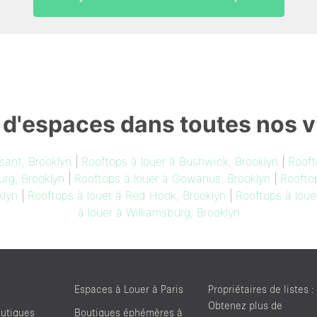
 d'espaces dans toutes nos vi
sant, Brooklyn
|
Rooftops à louer à Bushwick, Brooklyn
|
Rooft
urg, Brooklyn
|
Rooftops à louer à Gowanus, Brooklyn
|
Rooftop
klyn
|
Rooftops à louer à Red Hook, Brooklyn
|
Rooftops à loue
à louer à Williamsburg, Brooklyn
Espaces à Louer à Paris
Propriétaires de listes :
Obtenez plus de
utiques
Boutiques éphémères à