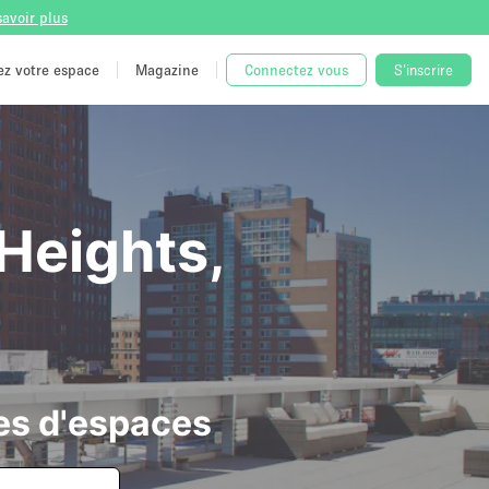
savoir plus
tez votre espace
Magazine
Connectez vous
S'inscrire
Heights,
es d'espaces