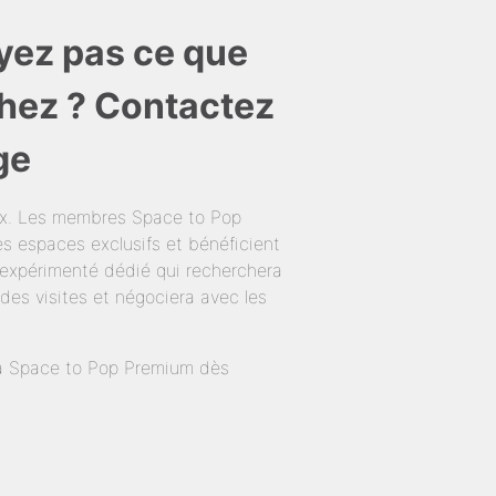
yez pas ce que
hez ? Contactez
ge
ux. Les membres Space to Pop
s espaces exclusifs et bénéficient
expérimenté dédié qui recherchera
des visites et négociera avec les
té à Space to Pop Premium dès