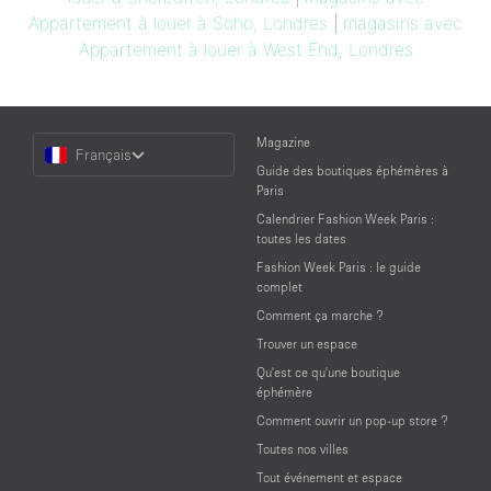
Appartement à louer à Soho, Londres
|
magasins avec
Appartement à louer à West End, Londres
Choose
Magazine
Français
a
Guide des boutiques éphémères à
Language
Paris
Calendrier Fashion Week Paris :
toutes les dates
Fashion Week Paris : le guide
complet
Comment ça marche ?
Trouver un espace
Qu'est ce qu'une boutique
éphémère
Comment ouvrir un pop-up store ?
Toutes nos villes
Tout événement et espace