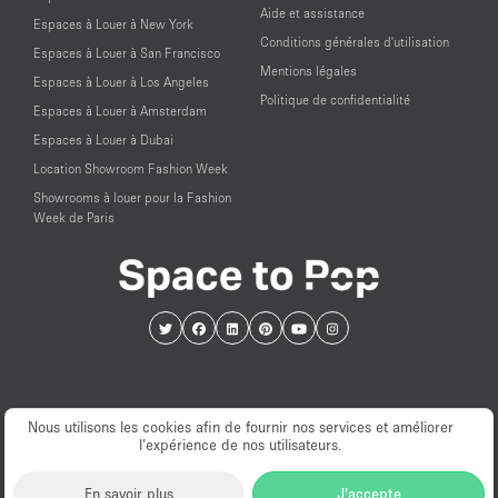
Aide et assistance
Espaces à Louer à New York
Conditions générales d'utilisation
Espaces à Louer à San Francisco
Mentions légales
Espaces à Louer à Los Angeles
Politique de confidentialité
Espaces à Louer à Amsterdam
Espaces à Louer à Dubai
Location Showroom Fashion Week
Showrooms à louer pour la Fashion
Week de Paris
Nous utilisons les cookies afin de fournir nos services et améliorer
l’expérience de nos utilisateurs.
© PopUp Immo, Inc. Tous droits réservés.
En savoir plus
J'accepte
EAA Licence Number: C-075131