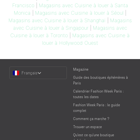
Francisco
|
Magasins avec Cuisine à louer à Santa
Monica
|
Magasins avec Cuisine à louer à Séoul
|
Magasins avec Cuisine à louer à Shanghaï
|
Magasins
avec Cuisine à louer à Singapour
|
Magasins avec
Cuisine à louer à Toronto
|
Magasins avec Cuisine à
louer à Hollywood Ouest
Choose
Magazine
Français
a
Guide des boutiques éphémères à
Language
Paris
Calendrier Fashion Week Paris :
toutes les dates
Fashion Week Paris : le guide
complet
Comment ça marche ?
Trouver un espace
Qu'est ce qu'une boutique