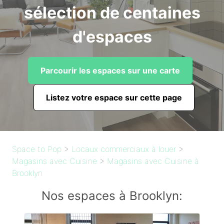
sélection de centaines
d'espaces
Parcourir les espaces sur une carte
Listez votre espace sur cette page
Space to Pop
>
Locaux commerciaux à louer
>
Magasins avec Cuisine
>
Magasins avec Cuisine à
Brooklyn
Nos espaces à Brooklyn: