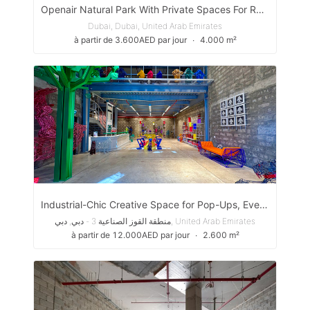
Openair Natural Park With Private Spaces For Rent
Dubai, Dubai, United Arab Emirates
à partir de 3.600AED par jour
∙
4.000 m²
Industrial-Chic Creative Space for Pop-Ups, Events, Showrooms & Content Production
منطقة القوز الصناعية 3 - دبي, دبي, United Arab Emirates
à partir de 12.000AED par jour
∙
2.600 m²