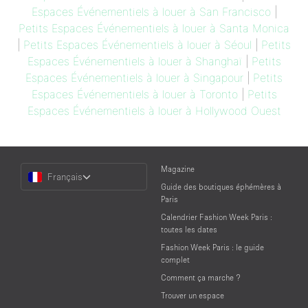
Espaces Événementiels à louer à San Francisco
|
Petits Espaces Événementiels à louer à Santa Monica
|
Petits Espaces Événementiels à louer à Séoul
|
Petits
Espaces Événementiels à louer à Shanghaï
|
Petits
Espaces Événementiels à louer à Singapour
|
Petits
Espaces Événementiels à louer à Toronto
|
Petits
Espaces Événementiels à louer à Hollywood Ouest
Choose
Magazine
Français
a
Guide des boutiques éphémères à
Language
Paris
Calendrier Fashion Week Paris :
toutes les dates
Fashion Week Paris : le guide
complet
Comment ça marche ?
Trouver un espace