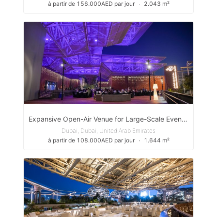
à partir de 156.000AED par jour
∙
2.043 m²
Expansive Open-Air Venue for Large-Scale Events in Expo City Dubai
Dubai, Dubai, United Arab Emirates
à partir de 108.000AED par jour
∙
1.644 m²