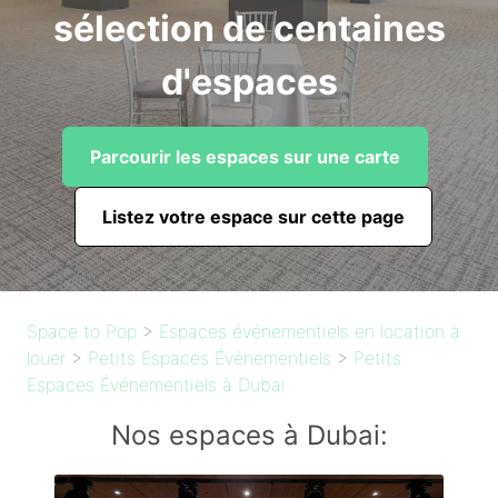
sélection de centaines
d'espaces
Parcourir les espaces sur une carte
Listez votre espace sur cette page
Space to Pop
>
Espaces événementiels en location à
louer
>
Petits Espaces Événementiels
>
Petits
Espaces Événementiels à Dubai
Nos espaces à Dubai: