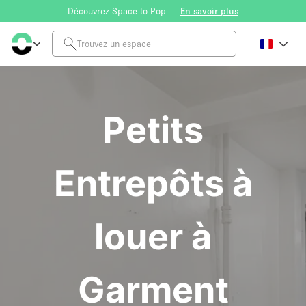
Découvrez Space to Pop —
En savoir plus
Petits
Entrepôts à
louer à
Garment