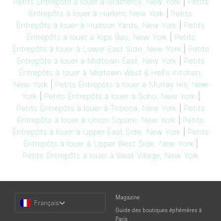
Petits Entrepôts à louer à Gramercy, New York
|
Petits
Entrepôts à louer à Harlem, New York
|
Petits
Entrepôts à louer à Hudson Yards, New York
|
Petits
Entrepôts à louer à Kips Bay, New York
|
Petits
Entrepôts à louer à Lower East Side, New York
|
Petits
Entrepôts à louer à Midtown East, New York
|
Petits
Entrepôts à louer à Midtown West & Hell's Kitchen,
New York
|
Petits Entrepôts à louer à Murray Hill, New
York
|
Petits Entrepôts à louer à Soho, New York
|
Petits Entrepôts à louer à Tribeca, New York
|
Petits
Entrepôts à louer à Union Square, New York
|
Petits
Entrepôts à louer à Upper East Side, New York
|
Petits
Entrepôts à louer à Upper West Side, New York
|
Petits Entrepôts à louer à West Village, New York
Choose
Magazine
Français
a
Guide des boutiques éphémères à
Language
Paris