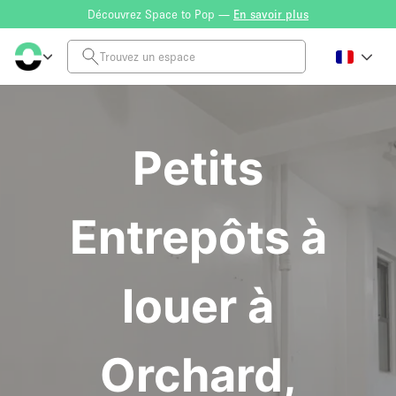
Découvrez Space to Pop —
En savoir plus
Petits
Entrepôts à
louer à
Orchard,