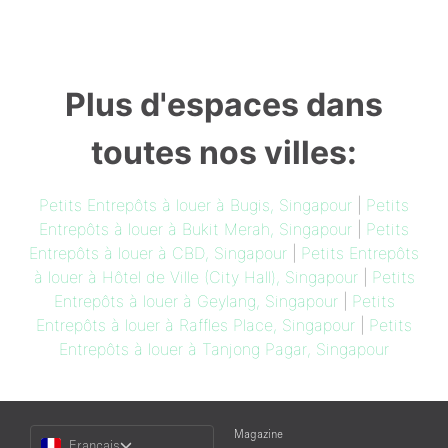
Plus d'espaces dans
toutes nos villes:
Petits Entrepôts à louer à Bugis, Singapour
|
Petits
Entrepôts à louer à Bukit Merah, Singapour
|
Petits
Entrepôts à louer à CBD, Singapour
|
Petits Entrepôts
à louer à Hôtel de Ville (City Hall), Singapour
|
Petits
Entrepôts à louer à Geylang, Singapour
|
Petits
Entrepôts à louer à Raffles Place, Singapour
|
Petits
Entrepôts à louer à Tanjong Pagar, Singapour
Choose
Magazine
Français