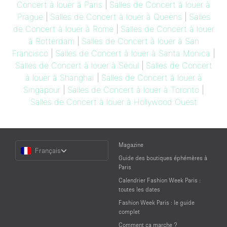
Concert à louer à Paris
|
Salles de Concert à louer à
Prague
|
Salles de Concert à louer à Queens
|
Salles
de Concert à louer à Rome
|
Salles de Concert à louer
à Rotterdam
|
Salles de Concert à louer à San
Francisco
|
Salles de Concert à louer à Santa Monica
|
Salles de Concert à louer à Séoul
|
Salles de Concert
à louer à Shanghaï
|
Salles de Concert à louer à
Singapour
|
Salles de Concert à louer à Toronto
|
Salles de Concert à louer à Hollywood Ouest
Choose
Magazine
Français
a
Guide des boutiques éphémères à
Language
Paris
Calendrier Fashion Week Paris :
toutes les dates
Fashion Week Paris : le guide
complet
Comment ça marche ?