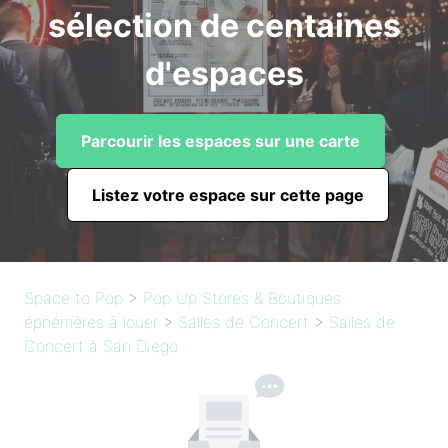
sélection de centaines
d'espaces
Parcourir les espaces sur une carte
Listez votre espace sur cette page
Space to Pop
>
Pop Up Stores & Boutiques
éphémères à louer
>
Salles de Concert
>
Salles de
Concert à San Diego