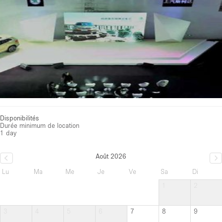
Disponibilités
Durée minimum de location
1 day
Août 2026
Lu
Ma
Me
Je
Ve
Sa
Di
1
2
3
4
5
6
7
8
9