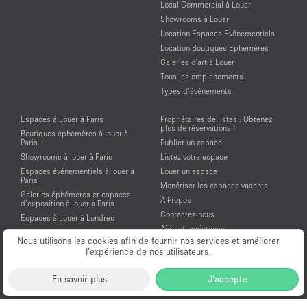
Local Commercial à Louer
Showrooms à Louer
Location Espaces Événementiels
Location Boutiques Ephémères
Galeries d'art à Louer
Tous les emplacements
Types d’événements
Espaces à Louer à Paris
Propriétaires de listes : Obtenez
plus de réservations !
Boutiques éphémères à louer à
Paris
Publier un espace
Showrooms à louer à Paris
Listez votre espace
Espaces événementiels à louer à
Louer un espace
Paris
Monétiser les espaces vacants
Galeries éphémères et espaces
À Propos
d’exposition à louer à Paris
Contactez-nous
Espaces à Louer à Londres
Aide et assistance
Espaces à Louer à New York
Nous utilisons les cookies afin de fournir nos services et améliorer
Conditions générales d'utilisation
Espaces à Louer à San Francisco
l’expérience de nos utilisateurs.
Mentions légales
Espaces à Louer à Los Angeles
Politique de confidentialité
Espaces à Louer à Amsterdam
En savoir plus
J'accepte
Espaces à Louer à Dubai
Location Showroom Fashion Week