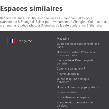
Espaces similaires
Recherchez aussi:
Boutiques éphémères à Shanghai
,
Salles pour
événements à Shanghai
,
Salles pour événements à Shanghai
,
Galeries d'art
à Shanghai
,
Studios photo à Shanghai
,
Salles de conférence à Shanghai
Choose
Magazine
Français
a
Guide des boutiques éphémères à
Language
Paris
Calendrier Fashion Week Paris :
toutes les dates
Fashion Week Paris : le guide
complet
Comment ça marche ?
Trouver un espace
Qu'est ce qu'une boutique
éphémère
Comment ouvrir un pop-up store ?
Toutes nos villes
Tout événement et espace
Annuaire des prestataires de
services