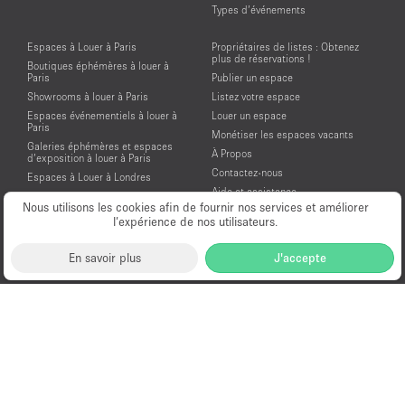
Types d’événements
Espaces à Louer à Paris
Propriétaires de listes : Obtenez
plus de réservations !
Boutiques éphémères à louer à
Paris
Publier un espace
Showrooms à louer à Paris
Listez votre espace
Espaces événementiels à louer à
Louer un espace
Paris
Monétiser les espaces vacants
Galeries éphémères et espaces
À Propos
d’exposition à louer à Paris
Contactez-nous
Espaces à Louer à Londres
Aide et assistance
Espaces à Louer à New York
Nous utilisons les cookies afin de fournir nos services et améliorer
Conditions générales d'utilisation
Espaces à Louer à San Francisco
l’expérience de nos utilisateurs.
Mentions légales
Espaces à Louer à Los Angeles
Politique de confidentialité
Espaces à Louer à Amsterdam
En savoir plus
J'accepte
Espaces à Louer à Dubai
Location Showroom Fashion Week
Showrooms à louer pour la Fashion
Week de Paris