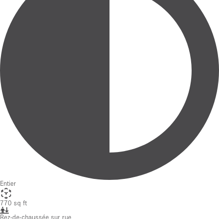
Entier
770 sq ft
Rez-de-chaussée sur rue