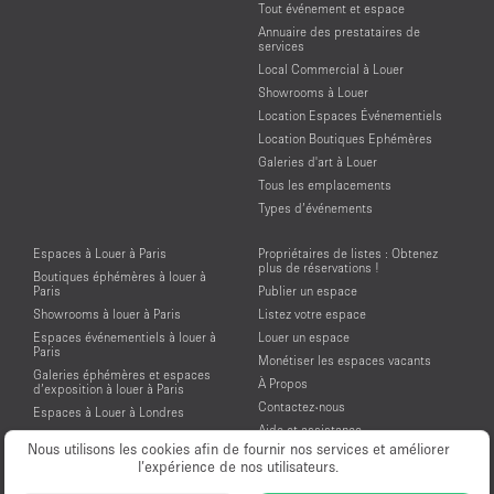
Tout événement et espace
Annuaire des prestataires de
services
Local Commercial à Louer
Showrooms à Louer
Location Espaces Événementiels
Location Boutiques Ephémères
Galeries d'art à Louer
Tous les emplacements
Types d’événements
Espaces à Louer à Paris
Propriétaires de listes : Obtenez
plus de réservations !
Boutiques éphémères à louer à
Paris
Publier un espace
Showrooms à louer à Paris
Listez votre espace
Espaces événementiels à louer à
Louer un espace
Paris
Monétiser les espaces vacants
Galeries éphémères et espaces
À Propos
d’exposition à louer à Paris
Contactez-nous
Espaces à Louer à Londres
Aide et assistance
Espaces à Louer à New York
Nous utilisons les cookies afin de fournir nos services et améliorer
Conditions générales d'utilisation
Espaces à Louer à San Francisco
l’expérience de nos utilisateurs.
Mentions légales
Espaces à Louer à Los Angeles