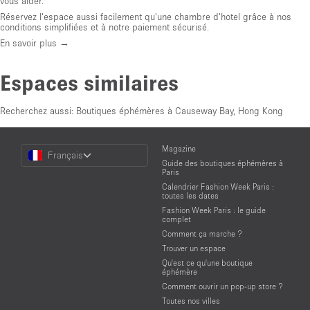
vous aider.
Réservez l'espace aussi facilement qu'une chambre d'hotel grâce à nos
conditions simplifiées et à notre paiement sécurisé.
En savoir plus →
Espaces similaires
Recherchez aussi:
Boutiques éphémères à Causeway Bay, Hong Kong
Choose
Magazine
Français
a
Guide des boutiques éphémères à
Language
Paris
Calendrier Fashion Week Paris :
toutes les dates
Fashion Week Paris : le guide
complet
Comment ça marche ?
Trouver un espace
Qu'est ce qu'une boutique
éphémère
Comment ouvrir un pop-up store ?
Toutes nos villes