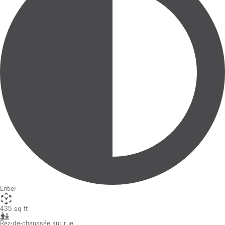
Entier
435 sq ft
Rez-de-chaussée sur rue