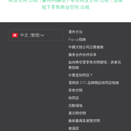
商业空间 出租
|
蒙特利爾地下零售商业空间 出租
|
漢城
地下零售商业空间 出租
Choose
運作方法
中文 (繁體)
a
Pop-up指南
Language
中國大陸公司註冊服務
服务合作伙伴目录
如何將空置零售空間變現：房東完
整指南
什麼是快閃店？
電商與 DTC 品牌開設快閃店指南
零售空間
快閃店
活動場地
展示間空間
藝術畫廊及展覽空間
會議室