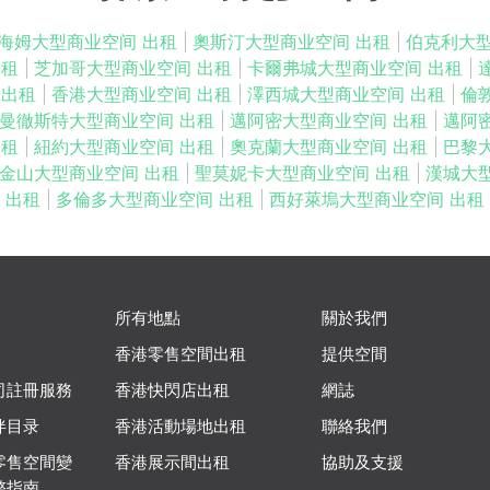
海姆大型商业空间 出租
|
奧斯汀大型商业空间 出租
|
伯克利大
出租
|
芝加哥大型商业空间 出租
|
卡爾弗城大型商业空间 出租
|
 出租
|
香港大型商业空间 出租
|
澤西城大型商业空间 出租
|
倫
曼徹斯特大型商业空间 出租
|
邁阿密大型商业空间 出租
|
邁阿
出租
|
紐約大型商业空间 出租
|
奧克蘭大型商业空间 出租
|
巴黎
金山大型商业空间 出租
|
聖莫妮卡大型商业空间 出租
|
漢城大
出租
|
多倫多大型商业空间 出租
|
西好萊塢大型商业空间 出租
所有地點
關於我們
香港零售空間出租
提供空間
司註冊服務
香港快閃店出租
網誌
伴目录
香港活動場地出租
聯絡我們
零售空間變
香港展示間出租
協助及支援
整指南