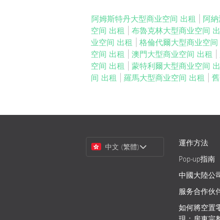
阿姆斯特丹大型商业空间 出租
|
阿納
空间 出租
|
布魯克林大型商业空间 
业空间 出租
|
格倫代爾大型商业空间
空间 出租
|
澳門大型商业空间 出租
|
空间 出租
|
蒙特利爾大型商业空间 
间 出租
|
羅馬大型商业空间 出租
|
舊
Choose
運作方法
中文 (繁體)
a
Pop-up指南
Language
中國大陸公
服务合作伙
如何將空置
現：房東完