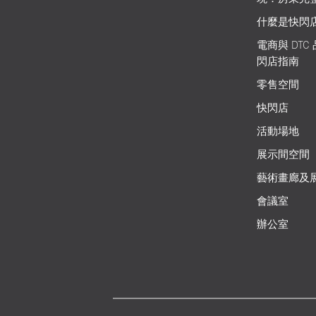
什麼是快閃
電商與 DTC
閃店指南
零售空間
快閃店
活動場地
展示間空間
藝術畫廊及
會議室
辦公室