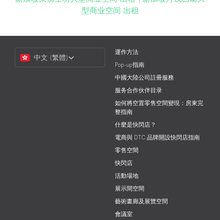
型商业空间 出租
Choose
運作方法
中文 (繁體)
a
Pop-up指南
Language
中國大陸公司註冊服務
服务合作伙伴目录
如何將空置零售空間變現：房東完
整指南
什麼是快閃店？
電商與 DTC 品牌開設快閃店指南
零售空間
快閃店
活動場地
展示間空間
藝術畫廊及展覽空間
會議室