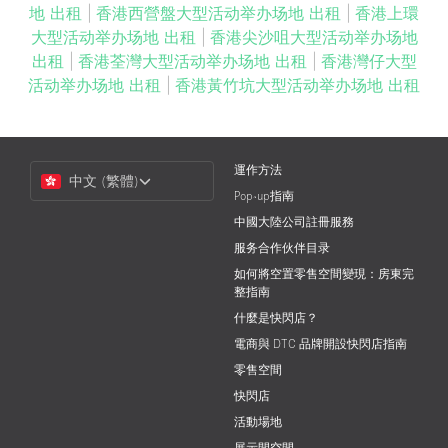
地 出租
|
香港西營盤大型活动举办场地 出租
|
香港上環
大型活动举办场地 出租
|
香港尖沙咀大型活动举办场地
出租
|
香港荃灣大型活动举办场地 出租
|
香港灣仔大型
活动举办场地 出租
|
香港黃竹坑大型活动举办场地 出租
Choose
運作方法
中文 (繁體)
a
Pop-up指南
Language
中國大陸公司註冊服務
服务合作伙伴目录
如何將空置零售空間變現：房東完
整指南
什麼是快閃店？
電商與 DTC 品牌開設快閃店指南
零售空間
快閃店
活動場地
展示間空間