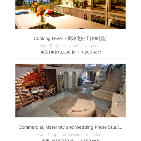
Cooking Fever - 觀塘烹飪工作室預訂
Kwun Tong - Hong Kong, Hong Kong
每天 HK$10,560 起
∙
1,800 sq ft
Commercial, Maternity and Wedding Photo Studio in Hong Kong
Kwun Tong - null, Kowloon, Hong Kong
每天 HK$6,912 起
∙
1,500 sq ft