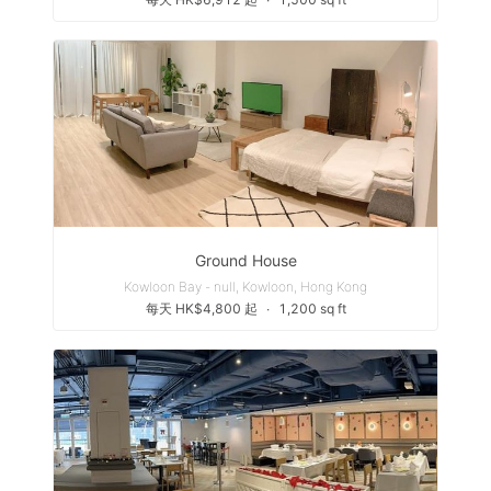
Ground House
Kowloon Bay - null, Kowloon, Hong Kong
每天 HK$4,800 起
∙
1,200 sq ft