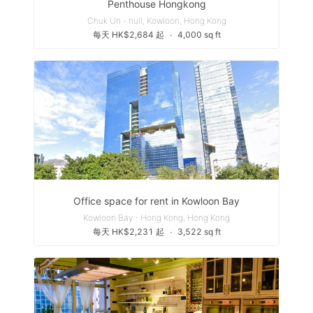
Penthouse Hongkong
Chuk Un - null, Kowloon, Hong Kong
每天 HK$2,684 起
∙
4,000 sq ft
Office space for rent in Kowloon Bay
Kowloon Bay - Hong Kong, Hong Kong
每天 HK$2,231 起
∙
3,522 sq ft