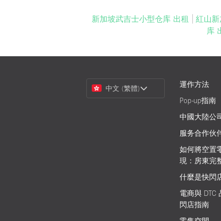
新加坡武吉士小型仓库 出租
|
紅山新
库 
Choose
運作方法
中文 (繁體)
a
Pop-up指南
Language
中國大陸公
服务合作伙
如何將空置
現：房東完
什麼是快閃
電商與 DTC
閃店指南
零售空間