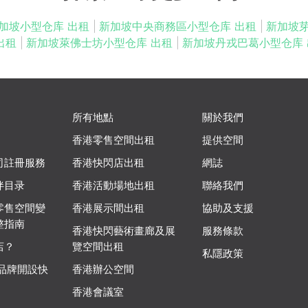
加坡小型仓库 出租
|
新加坡中央商務區小型仓库 出租
|
新加坡
出租
|
新加坡萊佛士坊小型仓库 出租
|
新加坡丹戎巴葛小型仓库 
所有地點
關於我們
香港零售空間出租
提供空間
司註冊服務
香港快閃店出租
網誌
伴目录
香港活動場地出租
聯絡我們
零售空間變
香港展示間出租
協助及支援
整指南
香港快閃藝術畫廊及展
服務條款
店？
覽空間出租
私隱政策
 品牌開設快
香港辦公空間
香港會議室