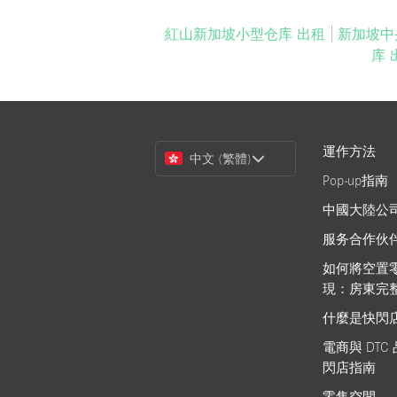
紅山新加坡小型仓库 出租
|
新加坡中
库 
Choose
運作方法
中文 (繁體)
a
Pop-up指南
Language
中國大陸公
服务合作伙
如何將空置
現：房東完
什麼是快閃
電商與 DTC
閃店指南
零售空間