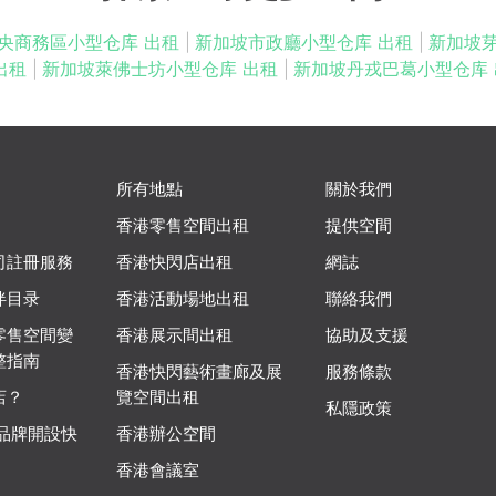
央商務區小型仓库 出租
|
新加坡市政廳小型仓库 出租
|
新加坡
出租
|
新加坡萊佛士坊小型仓库 出租
|
新加坡丹戎巴葛小型仓库 
所有地點
關於我們
香港零售空間出租
提供空間
司註冊服務
香港快閃店出租
網誌
伴目录
香港活動場地出租
聯絡我們
零售空間變
香港展示間出租
協助及支援
整指南
香港快閃藝術畫廊及展
服務條款
店？
覽空間出租
私隱政策
 品牌開設快
香港辦公空間
香港會議室