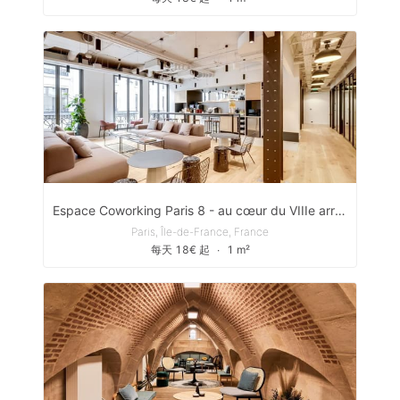
Espace Coworking Paris 8 - au cœur du VIIIe arrondissement
Paris, Île-de-France, France
每天 18€ 起
∙
1 m²