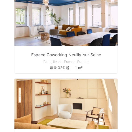
Espace Coworking Neuilly-sur-Seine
Paris, Île-de-France, France
每天 32€ 起
∙
1 m²