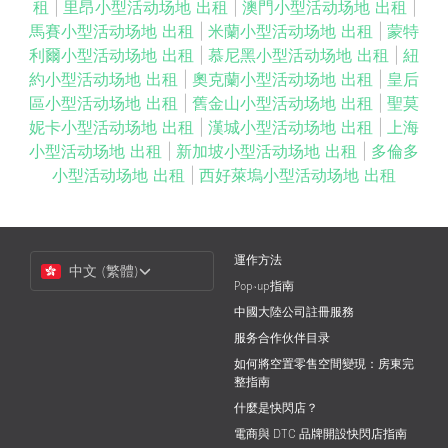
租
|
里昂小型活动场地 出租
|
澳門小型活动场地 出租
|
馬賽小型活动场地 出租
|
米蘭小型活动场地 出租
|
蒙特
利爾小型活动场地 出租
|
慕尼黑小型活动场地 出租
|
紐
約小型活动场地 出租
|
奧克蘭小型活动场地 出租
|
皇后
區小型活动场地 出租
|
舊金山小型活动场地 出租
|
聖莫
妮卡小型活动场地 出租
|
漢城小型活动场地 出租
|
上海
小型活动场地 出租
|
新加坡小型活动场地 出租
|
多倫多
小型活动场地 出租
|
西好萊塢小型活动场地 出租
Choose
運作方法
中文 (繁體)
a
Pop-up指南
Language
中國大陸公司註冊服務
服务合作伙伴目录
如何將空置零售空間變現：房東完
整指南
什麼是快閃店？
電商與 DTC 品牌開設快閃店指南