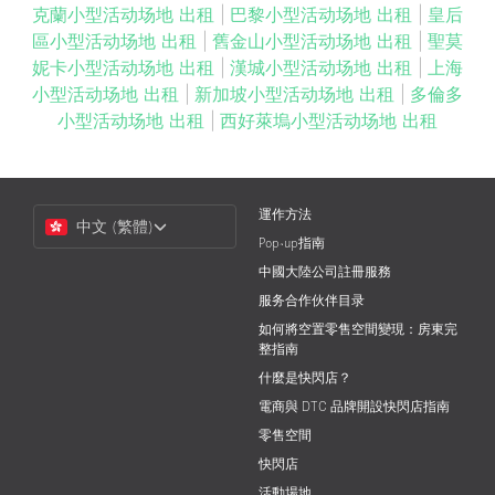
克蘭小型活动场地 出租
|
巴黎小型活动场地 出租
|
皇后
區小型活动场地 出租
|
舊金山小型活动场地 出租
|
聖莫
妮卡小型活动场地 出租
|
漢城小型活动场地 出租
|
上海
小型活动场地 出租
|
新加坡小型活动场地 出租
|
多倫多
小型活动场地 出租
|
西好萊塢小型活动场地 出租
Choose
運作方法
中文 (繁體)
a
Pop-up指南
Language
中國大陸公司註冊服務
服务合作伙伴目录
如何將空置零售空間變現：房東完
整指南
什麼是快閃店？
電商與 DTC 品牌開設快閃店指南
零售空間
快閃店
活動場地