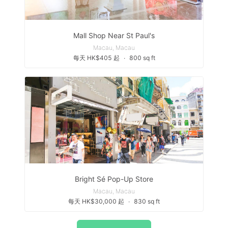
Mall Shop Near St Paul's
Macau, Macau
每天 HK$405 起
∙
800 sq ft
Bright Sé Pop-Up Store
Macau, Macau
每天 HK$30,000 起
∙
830 sq ft