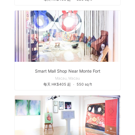
Smart Mall Shop Near Monte Fort
Macau, Macau
每天 HK$405 起
∙
550 sq ft