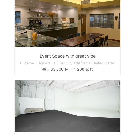
Event Space with great vibe
Lucerne - Higuera - Culver City, California, United States
每天 $3,000 起
∙
1,200 sq ft