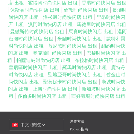
店 出租
|
霍博肯时尚快闪店 出租
|
香港时尚快闪店 出租
|
休斯頓时尚快闪店 出租
|
倫敦时尚快闪店 出租
|
長灘时
尚快闪店 出租
|
洛杉磯时尚快闪店 出租
|
里昂时尚快闪
店 出租
|
澳門时尚快闪店 出租
|
馬德里时尚快闪店 出租
|
曼徹斯特时尚快闪店 出租
|
馬賽时尚快闪店 出租
|
邁阿
密灘时尚快闪店 出租
|
米蘭时尚快闪店 出租
|
蒙特利爾
时尚快闪店 出租
|
慕尼黑时尚快闪店 出租
|
紐約时尚快
闪店 出租
|
奧克蘭时尚快闪店 出租
|
巴黎时尚快闪店 出
租
|
帕薩迪納时尚快闪店 出租
|
布拉格时尚快闪店 出租
|
皇后區时尚快闪店 出租
|
羅馬时尚快闪店 出租
|
鹿特丹
时尚快闪店 出租
|
聖地亞哥时尚快闪店 出租
|
舊金山时
尚快闪店 出租
|
聖莫妮卡时尚快闪店 出租
|
漢城时尚快
闪店 出租
|
上海时尚快闪店 出租
|
新加坡时尚快闪店 出
租
|
多倫多时尚快闪店 出租
|
西好萊塢时尚快闪店 出租
Choose
運作方法
中文 (繁體)
a
Pop-up指南
Language