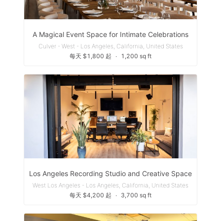
A Magical Event Space for Intimate Celebrations
Culver - West - Los Angeles, California, United States
每天 $1,800 起
∙
1,200 sq ft
Los Angeles Recording Studio and Creative Space
West Los Angeles - Los Angeles, California, United States
每天 $4,200 起
∙
3,700 sq ft