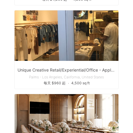
Unique Creative Retail/Experiential/Office - Apple LA headquarters
Palms - Los Angeles, California, United States
每天 $960 起
∙
4,500 sq ft