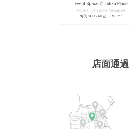
Event Space @ Tekka Place
Rochor - Singapore, Singapore
每天 SGD240 起
∙
90 m²
店面通過