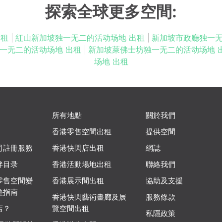
探索全球更多空間:
出租
|
紅山新加坡独一无二的活动场地 出租
|
新加坡市政廳独一无
一无二的活动场地 出租
|
新加坡萊佛士坊独一无二的活动场地 
场地 出租
所有地點
關於我們
香港零售空間出租
提供空間
司註冊服務
香港快閃店出租
網誌
伴目录
香港活動場地出租
聯絡我們
零售空間變
香港展示間出租
協助及支援
整指南
香港快閃藝術畫廊及展
服務條款
店？
覽空間出租
私隱政策