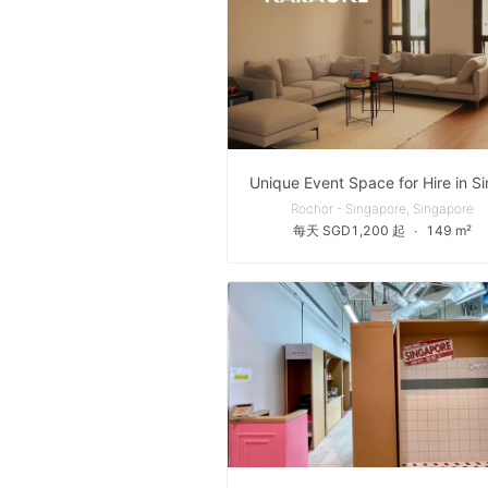
Rochor - Singapore, Singapore
每天 SGD1,200 起
∙
149 m²