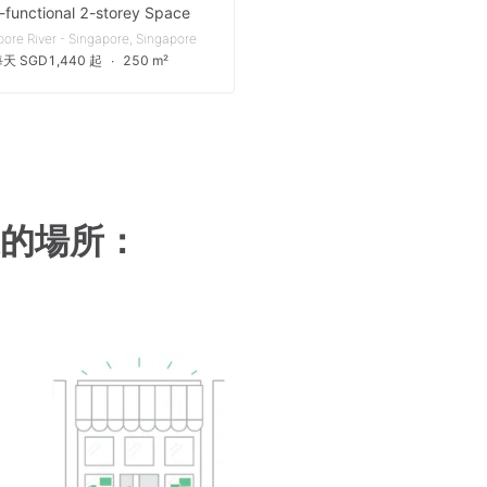
-functional 2-storey Space
ore River - Singapore, Singapore
天 SGD1,440 起
∙
250 m²
的場所：