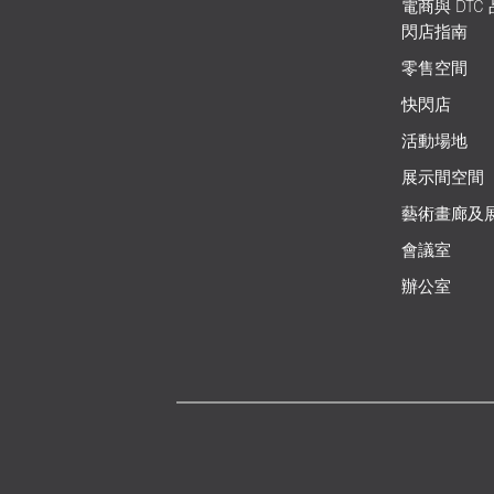
電商與 DTC
閃店指南
零售空間
快閃店
活動場地
展示間空間
藝術畫廊及
會議室
辦公室