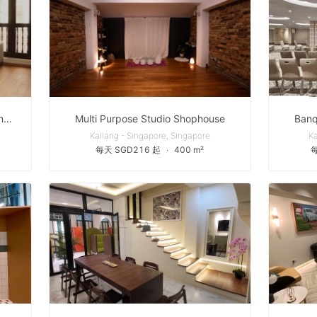
Unique Event Space for Hire in Singapore
Multi Purpose Studio Shophouse
Banq
Kallang - Singapore, Singapore
Ka
每天 SGD216 起
∙
400 m²
每