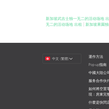
新加坡武吉士独一无二的活动场地 
无二的活动场地 出租
|
新加坡果園独
Choose
運作方法
中文 (繁體)
a
Pop-up指南
Language
中國大陸公
服务合作伙
如何將空置
現：房東完
什麼是快閃