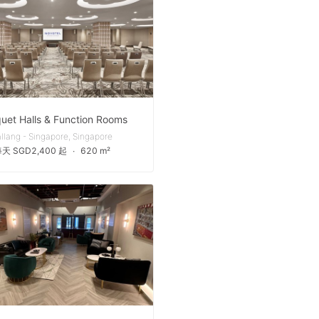
uet Halls & Function Rooms
llang - Singapore, Singapore
天 SGD2,400 起
∙
620 m²