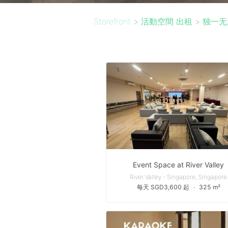
Storefront
>
活動空間 出租
>
独一无
Event Space at River Valley
River Valley - Singapore, Singapore
每天 SGD3,600 起
∙
325 m²