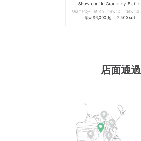
Showroom in Gramercy-Flatiro
每天 $6,000 起
∙
2,500 sq ft
店面通過