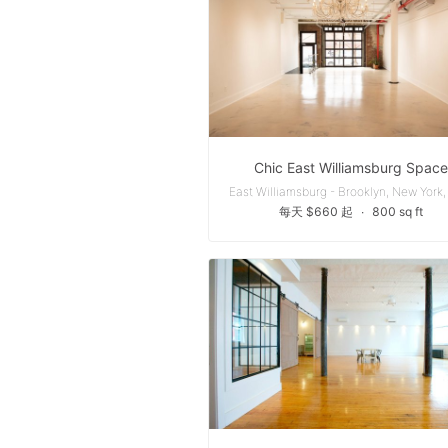
Chic East Williamsburg Space
每天 $660 起
∙
800 sq ft