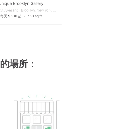
Unique Brooklyn Gallery
Bedford-Stuyvesant - Brooklyn, New York, United States
每天 $600 起
∙
750 sq ft
的場所：