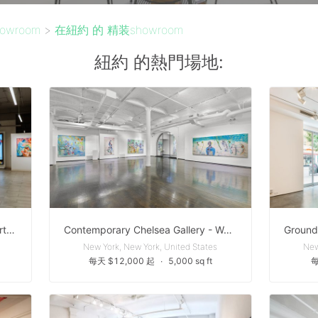
owroom
>
在紐約 的 精装showroom
紐約 的熱門場地:
Modern Design Gallery in the Heart of Tribeca
Contemporary Chelsea Gallery - Well-suited for a variety of events, including pop-up exhibitions, cocktail receptions, fashion shows, and product launches
New York, New York, United States
New
每天 $12,000 起
∙
5,000 sq ft
每