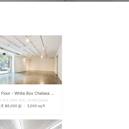
Ground Floor - White Box Chelsea Gallery Space
 York, New York, United States
天 $6,000 起
∙
3,000 sq ft