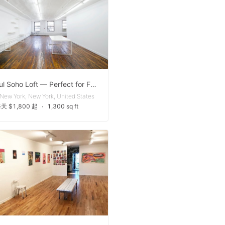
Beautiful Soho Loft — Perfect for Fashion Showrooms, Castings, Fittings, and Photoshoots
New York, New York, United States
天 $1,800 起
∙
1,300 sq ft