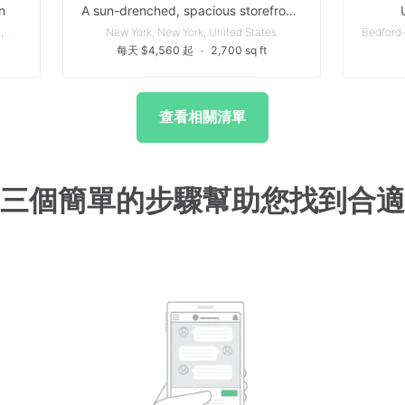
n
A sun-drenched, spacious storefront nestled in the heart of Midtown Manhattan.
Gramercy-Flatiron - New York, New York, United States
New York, New York, United States
每天 $4,560 起
∙
2,700 sq ft
查看相關清單
三個簡單的步驟幫助您找到合適