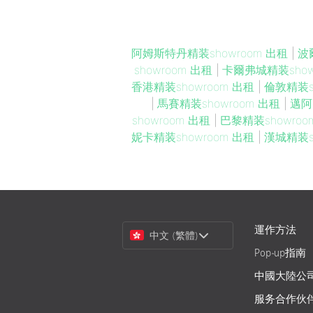
阿姆斯特丹精装showroom 出租
|
波
showroom 出租
|
卡爾弗城精装show
香港精装showroom 出租
|
倫敦精装s
|
馬賽精装showroom 出租
|
邁阿
showroom 出租
|
巴黎精装showroo
妮卡精装showroom 出租
|
漢城精装s
Choose
運作方法
中文 (繁體)
a
Pop-up指南
Language
中國大陸公
服务合作伙