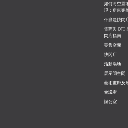
如何將空置
現：房東完
什麼是快閃
電商與 DTC
閃店指南
零售空間
快閃店
活動場地
展示間空間
藝術畫廊及
會議室
辦公室