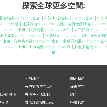
探索全球更多空間:
爾多精装showroom 出租
|
布朗克斯精装showroom 出租
|
布魯克
room 出租
|
杜拜精装showroom 出租
|
格倫代爾精装showroo
howroom 出租
|
長灘精装showroom 出租
|
里昂精装showroo
密灘精装showroom 出租
|
米蘭精装showroom 出租
|
蒙特利爾精
m 出租
|
布拉格精装showroom 出租
|
皇后區精装showroom 出
howroom 出租
|
上海精装showroom 出租
|
多倫多精装showro
租
所有地點
關於我們
香港零售空間出租
提供空間
司註冊服務
香港快閃店出租
網誌
伴目录
香港活動場地出租
聯絡我們