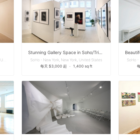
Stunning Gallery Space in Soho/Tribeca
East Williamsburg - Brooklyn, New York, United States
SoHo - New York, New York, United States
SoHo - 
每天 $3,000 起
∙
1,400 sq ft
每