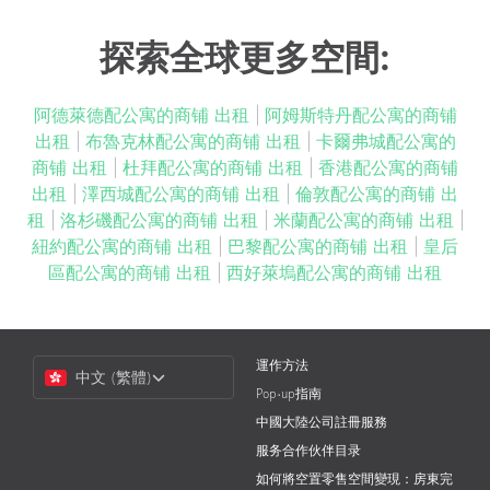
探索全球更多空間:
阿德萊德配公寓的商铺 出租
|
阿姆斯特丹配公寓的商铺
出租
|
布魯克林配公寓的商铺 出租
|
卡爾弗城配公寓的
商铺 出租
|
杜拜配公寓的商铺 出租
|
香港配公寓的商铺
出租
|
澤西城配公寓的商铺 出租
|
倫敦配公寓的商铺 出
租
|
洛杉磯配公寓的商铺 出租
|
米蘭配公寓的商铺 出租
|
紐約配公寓的商铺 出租
|
巴黎配公寓的商铺 出租
|
皇后
區配公寓的商铺 出租
|
西好萊塢配公寓的商铺 出租
Choose
運作方法
中文 (繁體)
a
Pop-up指南
Language
中國大陸公司註冊服務
服务合作伙伴目录
如何將空置零售空間變現：房東完