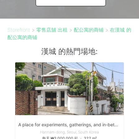
Storefront
>
零售店舖 出租
>
配公寓的商铺
>
在漢城 的
配公寓的商铺
漢城 的熱門場地:
A place for experiments, gatherings, and in-between moments
Hannam-dong, Seoul, South Korea
每天 ₩3,000,000 起
∙
322 m²