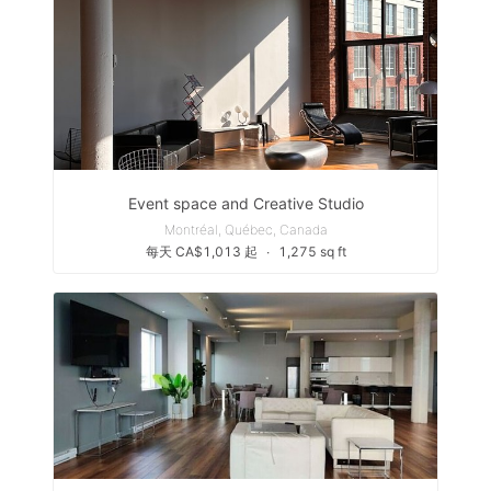
Event space and Creative Studio
Montréal, Québec, Canada
每天 CA$1,013 起
∙
1,275 sq ft