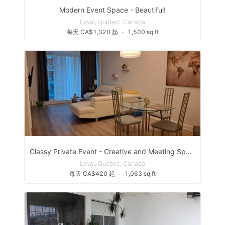
Modern Event Space - Beautiful!
Laval, Québec, Canada
每天 CA$1,320 起
∙
1,500 sq ft
Classy Private Event - Creative and Meeting Space - all in one!
Laval, Québec, Canada
每天 CA$420 起
∙
1,063 sq ft