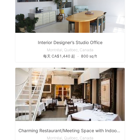
Interior Designer’s Studio Office
Montréal, Québec, Canada
每天 CA$1,440 起
∙
800 sq ft
Charming Restaurant/Meeting Space with Indoor Courtyard
Montréal, Québec, Canada