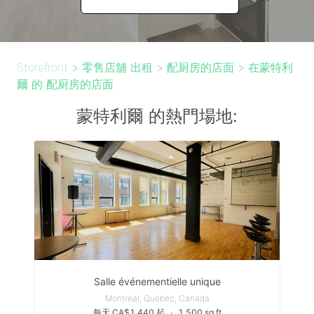
Storefront
>
零售店舖 出租
>
配厨房的店面
>
在蒙特利
爾 的 配厨房的店面
蒙特利爾 的熱門場地:
Salle événementielle unique
Montréal, Québec, Canada
每天 CA$1,440 起
∙
1,500 sq ft