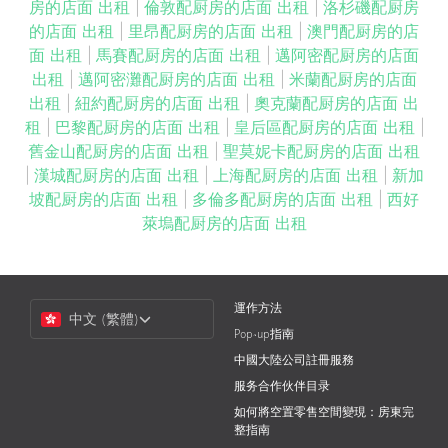
房的店面 出租
|
倫敦配厨房的店面 出租
|
洛杉磯配厨房
的店面 出租
|
里昂配厨房的店面 出租
|
澳門配厨房的店
面 出租
|
馬賽配厨房的店面 出租
|
邁阿密配厨房的店面
出租
|
邁阿密灘配厨房的店面 出租
|
米蘭配厨房的店面
出租
|
紐約配厨房的店面 出租
|
奧克蘭配厨房的店面 出
租
|
巴黎配厨房的店面 出租
|
皇后區配厨房的店面 出租
|
舊金山配厨房的店面 出租
|
聖莫妮卡配厨房的店面 出租
|
漢城配厨房的店面 出租
|
上海配厨房的店面 出租
|
新加
坡配厨房的店面 出租
|
多倫多配厨房的店面 出租
|
西好
萊塢配厨房的店面 出租
Choose
運作方法
中文 (繁體)
a
Pop-up指南
Language
中國大陸公司註冊服務
服务合作伙伴目录
如何將空置零售空間變現：房東完
整指南