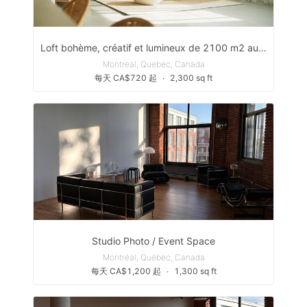
Loft bohème, créatif et lumineux de 2100 m2 au coeur de MTL
Montreal, Quebec, Canada
每天 CA$720 起
∙
2,300 sq ft
Studio Photo / Event Space
Montréal, Québec, Canada
每天 CA$1,200 起
∙
1,300 sq ft