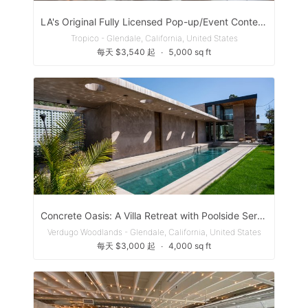
LA's Original Fully Licensed Pop-up/Event Content Gallery Espace
Tropico - Glendale, California, United States
每天 $3,540 起
∙
5,000 sq ft
Concrete Oasis: A Villa Retreat with Poolside Serenity
Verdugo Woodlands - Glendale, California, United States
每天 $3,000 起
∙
4,000 sq ft