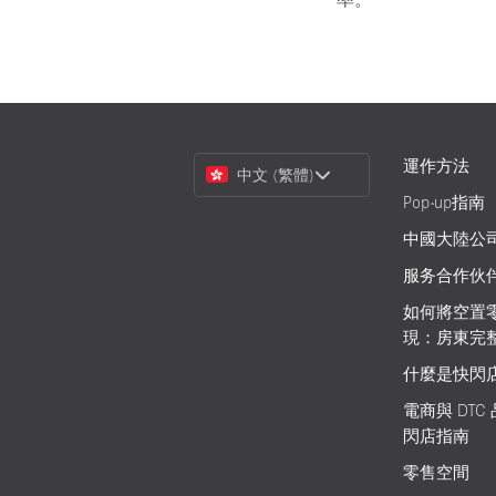
Choose
運作方法
中文 (繁體)
a
Pop-up指南
Language
中國大陸公
服务合作伙
如何將空置
現：房東完
什麼是快閃
電商與 DTC
閃店指南
零售空間