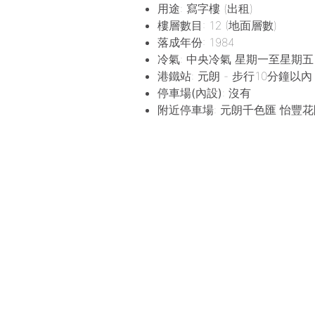
用途
: 寫字樓 (出租)
樓層數目
: 12 (地面層數)
落成年份
: 1984
冷氣
: 中央冷氣 星期一至星期五 8:00
港鐵站
: 元朗 - 步行10分鐘以內 
停車場(內設)
: 沒有
附近停車場
: 元朗千色匯 怡豐