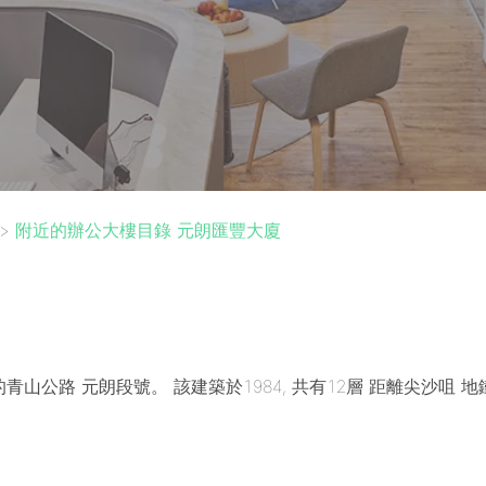
>
附近的辦公大樓目錄 元朗匯豐大廈
青山公路 元朗段號。 該建築於1984, 共有12層 距離尖沙咀 