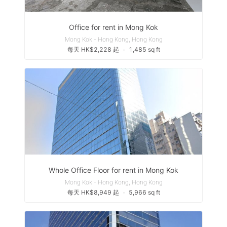
Office for rent in Mong Kok
Mong Kok - Hong Kong, Hong Kong
每天 HK$2,228 起
∙
1,485 sq ft
Whole Office Floor for rent in Mong Kok
Mong Kok - Hong Kong, Hong Kong
每天 HK$8,949 起
∙
5,966 sq ft