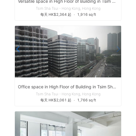
Versatile space in High Floor of Building in Tsim Sha TSui
Tsim Sha Tsui - Hong Kong, Hong Kong
每天 HK$2,364 起
∙
1,916 sq ft
Office space in High Floor of Building in Tsim Sha TSui
Tsim Sha Tsui - Hong Kong, Hong Kong
每天 HK$2,061 起
∙
1,766 sq ft