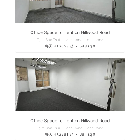
Office Space for rent on Hillwood Road
Tsim Sha Tsui - Hong Kong, Hong Kong
每天 HK$658 起
∙
548 sq ft
Office Space for rent on Hillwood Road
Tsim Sha Tsui - Hong Kong, Hong Kong
每天 HK$381 起
∙
381 sq ft