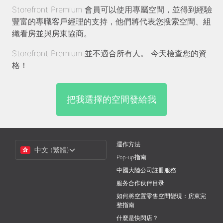
Storefront Premium 會員可以使用專屬空間，並得到經驗
豐富的專職客戶經理的支持，他們將代表您搜索空間、組
織看房並與房東協商。
Storefront Premium 並不適合所有人。 今天檢查您的資
格！
把我選擇的空間發給我
Choose
運作方法
中文 (繁體)
a
Pop-up指南
Language
中國大陸公司註冊服務
服务合作伙伴目录
如何將空置零售空間變現：房東完
整指南
什麼是快閃店？