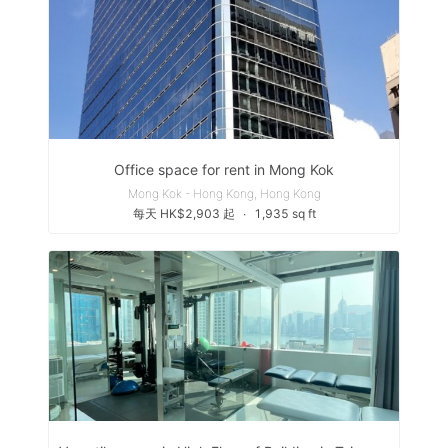
Office space for rent in Mong Kok
Mong Kok - Hong Kong, Hong Kong
每天 HK$2,903 起
∙
1,935 sq ft