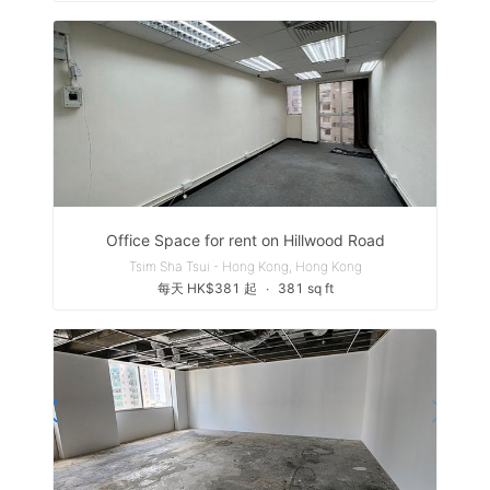
Office Space for rent on Hillwood Road
Tsim Sha Tsui - Hong Kong, Hong Kong
每天 HK$381 起
∙
381 sq ft