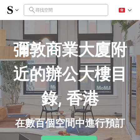
彌敦商業大廈附
近的辦公大樓目
錄, 香港
在數百個空間中進行預訂