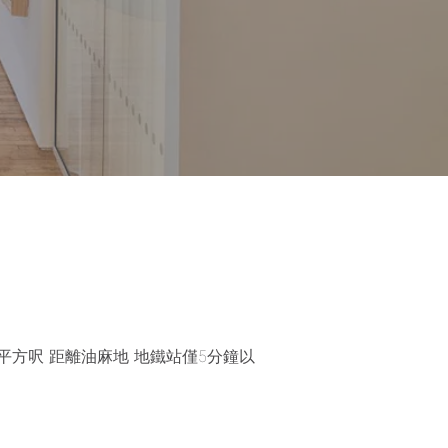
0 平方呎 距離油麻地 地鐵站僅5分鐘以