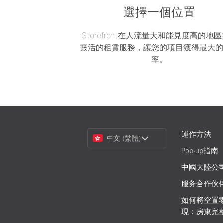
選擇一個位置
Storefront在人流量大和能見度高的地
靈活的租賃服務，讓您的項目獲得最大
率。
Choose
運作方法
中文 (繁體)
a
Pop-up指南
Language
中國大陸公
服务合作伙
如何將空置
現：房東完