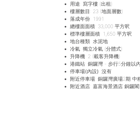
用途
: 寫字樓 (出租)
樓層數目
: 23 (地面層數)
落成年份
: 1991
總樓面面積
: 33,000 平方呎
標準樓層面積
: 1,650 平方呎
地台種類
: 水泥地
冷氣
: 獨立冷氣 (分體式)
升降機
: 2 (載客升降機)
港鐵站
: 銅鑼灣 - 步行5分鐘以內
停車場(內設)
: 沒有
附近停車場
: 銅鑼灣廣場2期 中
附近酒店
: 嘉富海景酒店 銅鑼閣