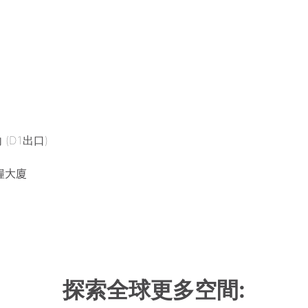
 (D1出口)
糧大廈
探索全球更多空間: