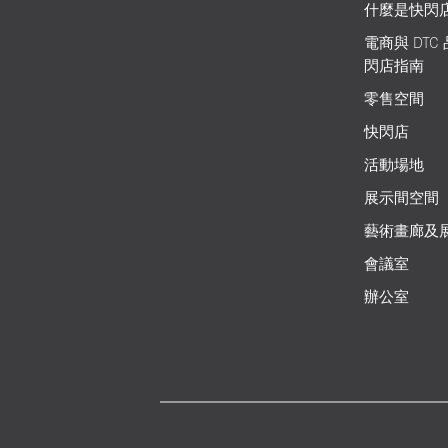
什麼是快閃
電商與 DTC
閃店指南
零售空間
快閃店
活動場地
展示間空間
藝術畫廊及
會議室
辦公室