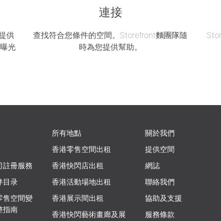
連接
區提供
查找符合您條件的空間。Storefront麵團隊隨
St
的曝光
時為您提供幫助。
所有地點
關於我們
香港零售空間出租
提供空間
司註冊服務
香港快閃店出租
網誌
伴目录
香港活動場地出租
聯絡我們
零售空間變
香港展示間出租
協助及支援
整指南
香港快閃藝術畫廊及展
服務條款