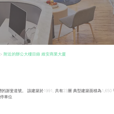
>
附近的辦公大樓目錄 維安商業大廈
的謝斐道號。 該建築於1991, 共有23層 典型建築面積為1,65
停車位.