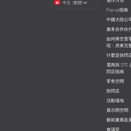
運作方法
中文 (繁體)
a
Pop-up指南
Language
中國大陸公
服务合作伙
如何將空置
現：房東完
什麼是快閃
電商與 DTC
閃店指南
零售空間
快閃店
活動場地
展示間空間
藝術畫廊及
會議室