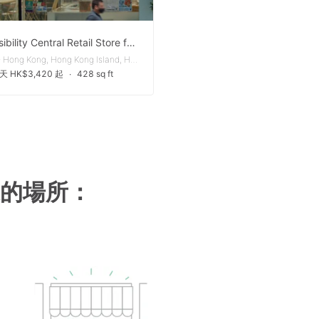
High Visibility Central Retail Store for Lease
Central - Hong Kong, Hong Kong Island, Hong Kong
天 HK$3,420 起
∙
428 sq ft
的場所：