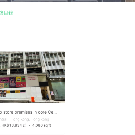
築目錄
Flagship store premises in core Central
ntral - Hong Kong, Hong Kong
 HK$13,834 起
∙
4,080 sq ft