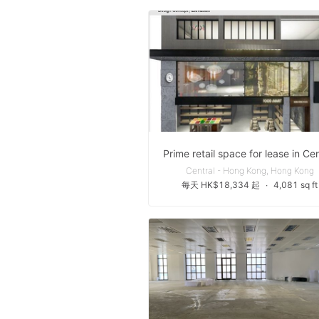
Prime retail space for lease in Cen
Central - Hong Kong, Hong Kong
每天 HK$18,334 起
∙
4,081 sq ft