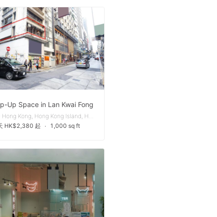
p-Up Space in Lan Kwai Fong
Central - Hong Kong, Hong Kong Island, Hong Kong
 HK$2,380 起
∙
1,000 sq ft