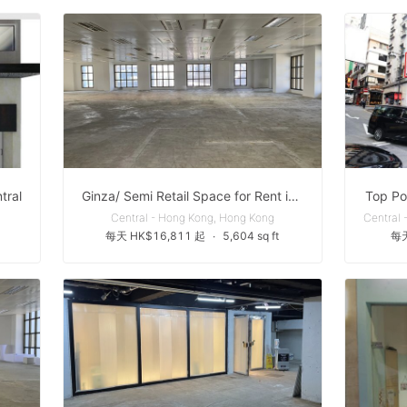
tral
Ginza/ Semi Retail Space for Rent in Prime Central
Top Po
Central - Hong Kong, Hong Kong
每天 HK$16,811 起
∙
5,604 sq ft
每天