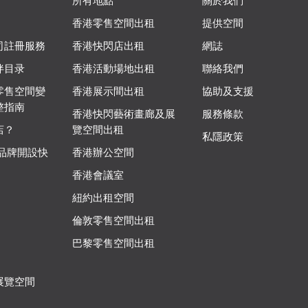
所有地點
關於我們
香港零售空間出租
提供空間
司註冊服務
香港快閃店出租
網誌
伴目录
香港活動場地出租
聯絡我們
零售空間變
香港展示間出租
協助及支援
整指南
香港快閃藝術畫廊及展
服務條款
店？
覽空間出租
私隱政策
 品牌開設快
香港辦公空間
香港會議室
紐約出租空間
倫敦零售空間出租
巴黎零售空間出租
展覽空間