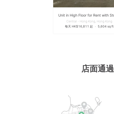
Central - Hong Kong, Hong Kong
每天 HK$16,811 起
∙
5,604 sq ft
店面通過