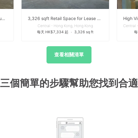
Unit in High Floor for Rent with Stunning View in the Heart of Central
3,326 sqft Retail Space for Lease on Queen's Road Central, Hong Kong
Central - Hong Kong, Hong Kong
每天 HK$7,334 起
∙
3,326 sq ft
每
查看相關清單
三個簡單的步驟幫助您找到合適