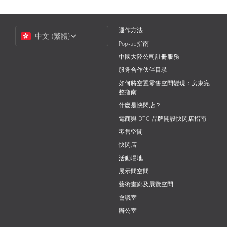
Choose
運作方法
中文 (繁體)
a
Pop-up指南
Language
中國大陸公司註冊服務
服务合作伙伴目录
如何將空置零售空間變現：房東完
整指南
什麼是快閃店？
電商與 DTC 品牌開設快閃店指南
零售空間
快閃店
活動場地
展示間空間
藝術畫廊及展覽空間
會議室
辦公室