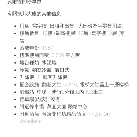
及附近的停車位.
有關振邦大廈的其他信息:
用途
: 寫字樓 (出租和出售- 大部份為半零售用途)
樓層數目
: 10樓 (最高樓層) 10層 (寫字樓) 2層 (零
售)
落成年份
: 1967
標準樓層面積
: 3,700 平方呎
地台種類
: 水泥地
冷氣
: 獨立冷氣 (窗口式)
升降機
: 2 (載客升降機)
配套設施
: 翻新大堂 (2023), 電梯大堂需上一層樓梯
港鐵站
: 中環 - 步行2分鐘以內 (D2出口)
停車場(內設)
: 沒有
附近停車場
: 萬宜大廈 勵精中心
附近酒店
: 晉逸蘭桂坊精品酒店 Knight On
Wyndham