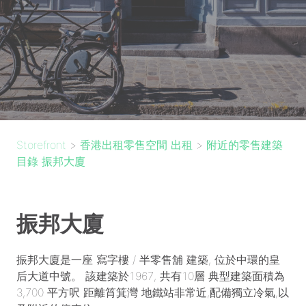
Storefront
>
香港出租零售空間 出租
>
附近的零售建築
目錄 振邦大廈
振邦大廈
振邦大廈是一座 寫字樓 / 半零售舖 建築, 位於中環的皇
后大道中號。 該建築於1967, 共有10層 典型建築面積為
3,700 平方呎 距離筲箕灣 地鐵站非常近,配備獨立冷氣,以