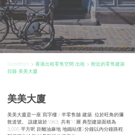
Storefront
>
香港出租零售空間 出租
>
附近的零售建築
目錄 美美大廈
美美大廈
美美大廈是一座 寫字樓 / 半零售舖 建築, 位於旺角的彌
敦道號。 該建築於1963, 共有11層 典型建築面積為
3,000 平方呎 距離油麻地 地鐵站僅2分鐘以內分鐘路程,