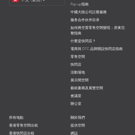
a
Pop-up指南
Language
中國大陸公司註冊服務
服务合作伙伴目录
如何將空置零售空間變現：房東完
整指南
什麼是快閃店？
電商與 DTC 品牌開設快閃店指南
零售空間
快閃店
活動場地
展示間空間
藝術畫廊及展覽空間
會議室
辦公室
所有地點
關於我們
香港零售空間出租
提供空間
香港快閃店出租
網誌