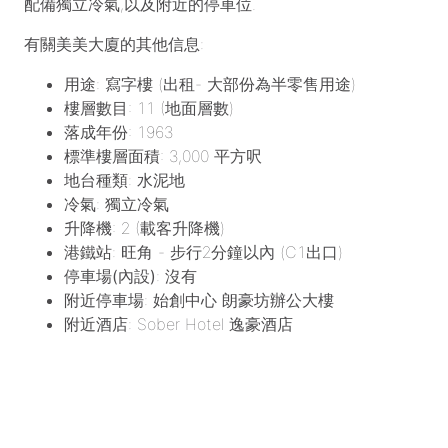
配備獨立冷氣,以及附近的停車位.
有關美美大廈的其他信息:
用途
: 寫字樓 (出租- 大部份為半零售用途)
樓層數目
: 11 (地面層數)
落成年份
: 1963
標準樓層面積
: 3,000 平方呎
地台種類
: 水泥地
冷氣
: 獨立冷氣
升降機
: 2 (載客升降機)
港鐵站
: 旺角 - 步行2分鐘以內 (C1出口)
停車場(內設)
: 沒有
附近停車場
: 始創中心 朗豪坊辦公大樓
附近酒店
: Sober Hotel 逸豪酒店