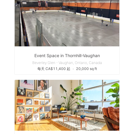
Event Space in Thornhill-Vaughan
Beverley Glen - Vaughan, Ontario, Canada
每天 CA$11,400 起
∙
20,000 sq ft