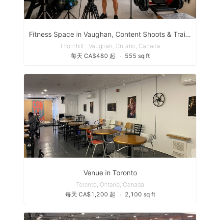
Fitness Space in Vaughan, Content Shoots & Training
Thornhill - Vaughan, Ontario, Canada
每天 CA$480 起
∙
555 sq ft
Venue in Toronto
Toronto, Ontario, Canada
每天 CA$1,200 起
∙
2,100 sq ft