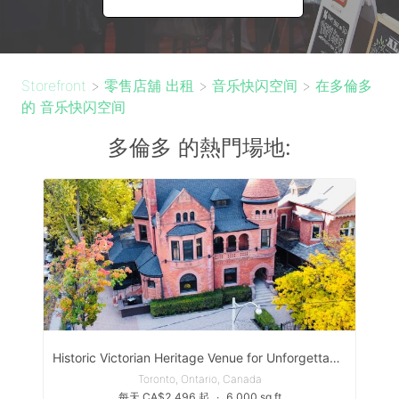
Storefront
>
零售店舖 出租
>
音乐快闪空间
>
在多倫多
的 音乐快闪空间
多倫多 的熱門場地:
Historic Victorian Heritage Venue for Unforgettable Events
Toronto, Ontario, Canada
每天 CA$2,496 起
∙
6,000 sq ft