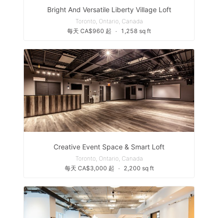
Bright And Versatile Liberty Village Loft
Toronto, Ontario, Canada
每天 CA$960 起
∙
1,258 sq ft
Creative Event Space & Smart Loft
Toronto, Ontario, Canada
每天 CA$3,000 起
∙
2,200 sq ft