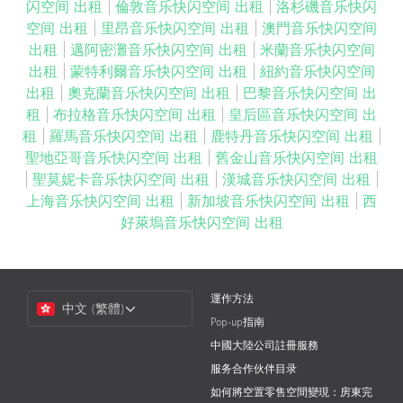
闪空间 出租
|
倫敦音乐快闪空间 出租
|
洛杉磯音乐快闪
空间 出租
|
里昂音乐快闪空间 出租
|
澳門音乐快闪空间
出租
|
邁阿密灘音乐快闪空间 出租
|
米蘭音乐快闪空间
出租
|
蒙特利爾音乐快闪空间 出租
|
紐約音乐快闪空间
出租
|
奧克蘭音乐快闪空间 出租
|
巴黎音乐快闪空间 出
租
|
布拉格音乐快闪空间 出租
|
皇后區音乐快闪空间 出
租
|
羅馬音乐快闪空间 出租
|
鹿特丹音乐快闪空间 出租
|
聖地亞哥音乐快闪空间 出租
|
舊金山音乐快闪空间 出租
|
聖莫妮卡音乐快闪空间 出租
|
漢城音乐快闪空间 出租
|
上海音乐快闪空间 出租
|
新加坡音乐快闪空间 出租
|
西
好萊塢音乐快闪空间 出租
Choose
運作方法
中文 (繁體)
a
Pop-up指南
Language
中國大陸公司註冊服務
服务合作伙伴目录
如何將空置零售空間變現：房東完