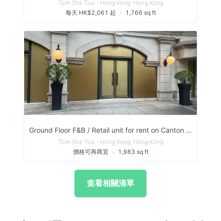
Tsim Sha Tsui - Hong Kong, Hong Kong
每天 HK$2,061 起
∙
1,766 sq ft
Ground Floor F&B / Retail unit for rent on Canton Road
Tsim Sha Tsui - Hong Kong, Hong Kong
價格可再商宜
∙
1,983 sq ft
查看相關清單