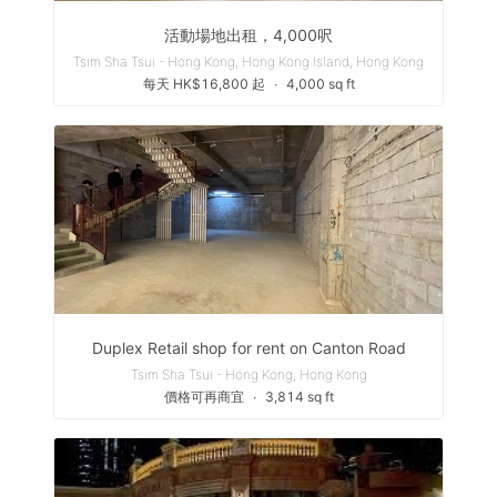
活動場地出租，4,000呎
Tsim Sha Tsui - Hong Kong, Hong Kong Island, Hong Kong
每天 HK$16,800 起
∙
4,000 sq ft
Duplex Retail shop for rent on Canton Road
Tsim Sha Tsui - Hong Kong, Hong Kong
價格可再商宜
∙
3,814 sq ft