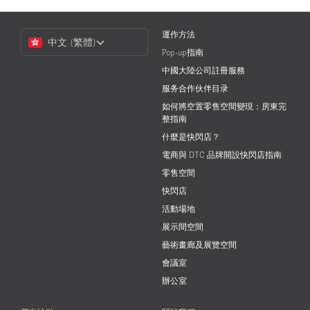
Choose
運作方法
中文 (繁體)
a
Pop-up指南
Language
中國大陸公司註冊服務
服务合作伙伴目录
如何將空置零售空間變現：房東完
整指南
什麼是快閃店？
電商與 DTC 品牌開設快閃店指南
零售空間
快閃店
活動場地
展示間空間
藝術畫廊及展覽空間
會議室
辦公室