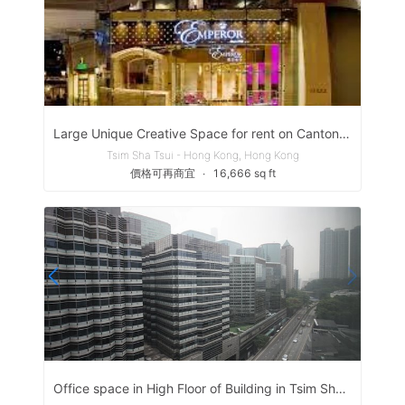
Large Unique Creative Space for rent on Canton Road
Tsim Sha Tsui - Hong Kong, Hong Kong
價格可再商宜
∙
16,666 sq ft
Office space in High Floor of Building in Tsim Sha TSui