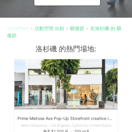
Storefront
>
活動空間 出租
>
驕傲節
>
在洛杉磯 的 驕
傲節
洛杉磯 的熱門場地:
Prime Melrose Ave Pop-Up Storefront creative retail store busy intersection
West Hollywood - Los Angeles, California, United States
每天 $1,500 起
∙
700 sq ft