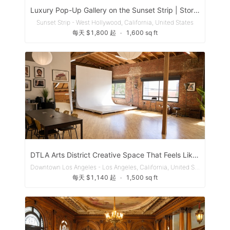
Luxury Pop-Up Gallery on the Sunset Strip | Storefront + Immersive Experience
Sunset Strip - West Hollywood, California, United States
每天 $1,800 起
∙
1,600 sq ft
DTLA Arts District Creative Space That Feels Like Home
Downtown Los Angeles - Los Angeles, California, United States
每天 $1,140 起
∙
1,500 sq ft