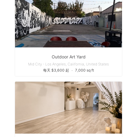
Outdoor Art Yard
Mid City - Los Angeles, California, United States
每天 $3,600 起
∙
7,000 sq ft