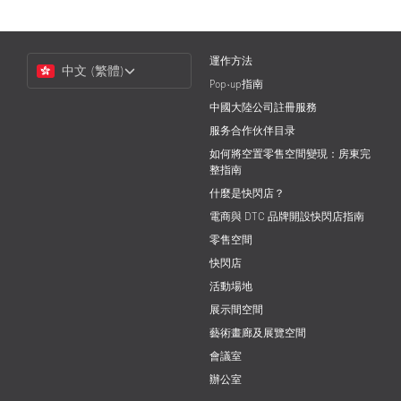
Choose
運作方法
中文 (繁體)
a
Pop-up指南
Language
中國大陸公司註冊服務
服务合作伙伴目录
如何將空置零售空間變現：房東完
整指南
什麼是快閃店？
電商與 DTC 品牌開設快閃店指南
零售空間
快閃店
活動場地
展示間空間
藝術畫廊及展覽空間
會議室
辦公室