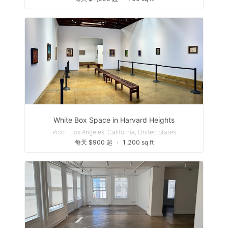
White Box Space in Harvard Heights
Pico - Los Angeles, California, United States
每天 $900 起
∙
1,200 sq ft