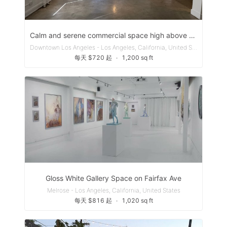
Calm and serene commercial space high above the city.
Downtown Los Angeles - Los Angeles, California, United States
每天 $720 起
∙
1,200 sq ft
Gloss White Gallery Space on Fairfax Ave
Melrose - Los Angeles, California, United States
每天 $816 起
∙
1,020 sq ft