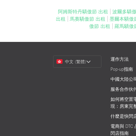
阿姆斯特丹驕傲節 出租
|
波爾多驕傲
出租
|
馬賽驕傲節 出租
|
墨爾本驕傲
傲節 出租
|
羅馬驕傲
Choose
運作方法
中文 (繁體)
a
Pop-up指南
Language
中國大陸公
服务合作伙
如何將空置
現：房東完
什麼是快閃
電商與 DTC
閃店指南