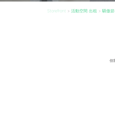
Storefront
>
活動空間 出租
>
驕傲節
但