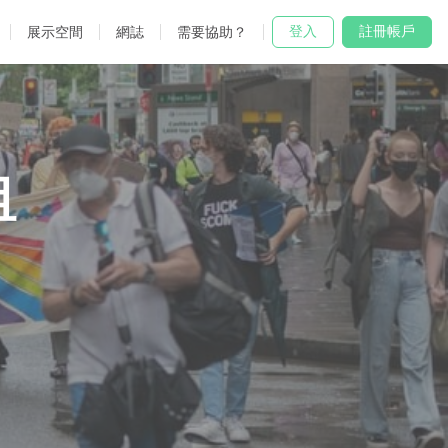
登入
註冊帳戶
展示空間
網誌
需要協助？
租