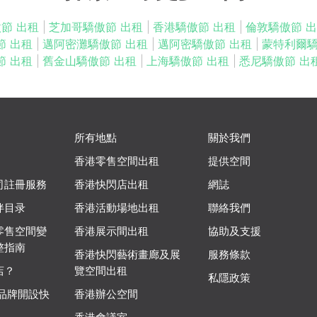
節 出租
|
芝加哥驕傲節 出租
|
香港驕傲節 出租
|
倫敦驕傲節 
節 出租
|
邁阿密灘驕傲節 出租
|
邁阿密驕傲節 出租
|
蒙特利爾驕
節 出租
|
舊金山驕傲節 出租
|
上海驕傲節 出租
|
悉尼驕傲節 出
所有地點
關於我們
香港零售空間出租
提供空間
司註冊服務
香港快閃店出租
網誌
伴目录
香港活動場地出租
聯絡我們
零售空間變
香港展示間出租
協助及支援
整指南
香港快閃藝術畫廊及展
服務條款
店？
覽空間出租
私隱政策
 品牌開設快
香港辦公空間