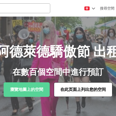
搜尋空間
阿德萊德驕傲節 出
在數百個空間中進行預訂
瀏覽地圖上的空間
在此页面上列出您的空间