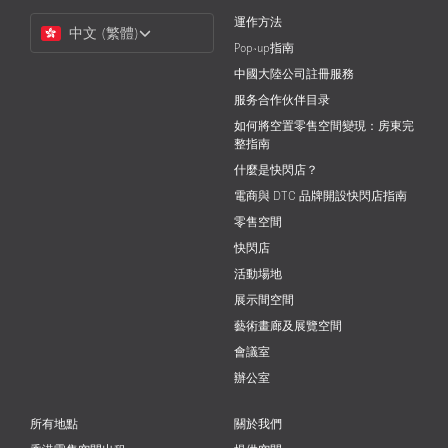
Choose
運作方法
中文 (繁體)
a
Pop-up指南
Language
中國大陸公司註冊服務
服务合作伙伴目录
如何將空置零售空間變現：房東完
整指南
什麼是快閃店？
電商與 DTC 品牌開設快閃店指南
零售空間
快閃店
活動場地
展示間空間
藝術畫廊及展覽空間
會議室
辦公室
所有地點
關於我們