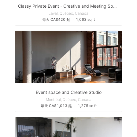
Classy Private Event - Creative and Meeting Space - all in one!
Laval, Québec, Canada
每天 CA$420 起
∙
1,063 sq ft
Event space and Creative Studio
Montréal, Québec, Canada
每天 CA$1,013 起
∙
1,275 sq ft