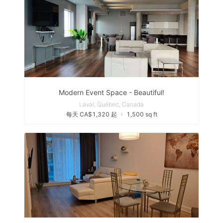
Modern Event Space - Beautiful!
Laval, Québec, Canada
每天 CA$1,320 起
∙
1,500 sq ft