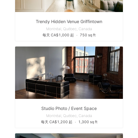
Trendy Hidden Venue Griffintown
Montréal, Québec, Canada
每天 CA$1,000 起
∙
750 sq ft
Studio Photo / Event Space
Montréal, Québec, Canada
每天 CA$1,200 起
∙
1,300 sq ft