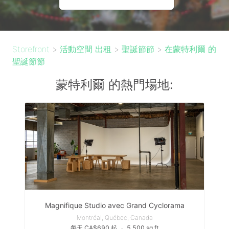
Storefront
>
活動空間 出租
>
聖誕節節
>
在蒙特利爾 的
聖誕節節
蒙特利爾 的熱門場地:
Magnifique Studio avec Grand Cyclorama
Montréal, Québec, Canada
每天 CA$690 起
∙
5,500 sq ft