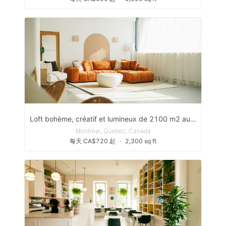
Loft bohème, créatif et lumineux de 2100 m2 au coeur de MTL
Montreal, Quebec, Canada
每天 CA$720 起
∙
2,300 sq ft