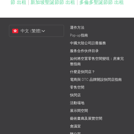
節 出租
|
新加坡聖誕節節 出租
|
多倫多聖誕節節 出租
Choose
運作方法
中文 (繁體)
a
Pop-up指南
Language
中國大陸公司註冊服務
服务合作伙伴目录
如何將空置零售空間變現：房東完
整指南
什麼是快閃店？
電商與 DTC 品牌開設快閃店指南
零售空間
快閃店
活動場地
展示間空間
藝術畫廊及展覽空間
會議室
辦公室