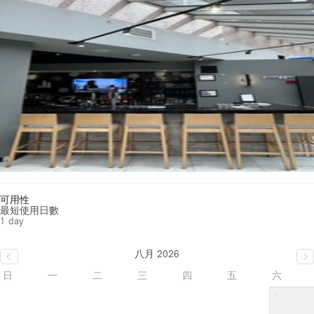
可用性
最短使用日數
1 day
八月 2026
日
一
二
三
四
五
六
1