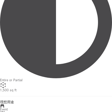
Entire or Partial
1,500 sq ft
理想用途
Event