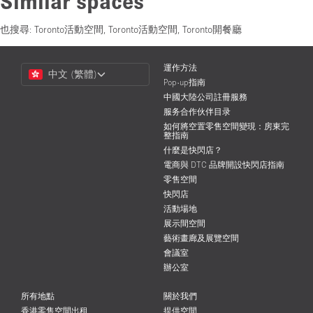
Similar spaces
也搜尋:
Toronto活動空間
,
Toronto活動空間
,
Toronto開餐廳
Choose
運作方法
中文 (繁體)
a
Pop-up指南
Language
中國大陸公司註冊服務
服务合作伙伴目录
如何將空置零售空間變現：房東完
整指南
什麼是快閃店？
電商與 DTC 品牌開設快閃店指南
零售空間
快閃店
活動場地
展示間空間
藝術畫廊及展覽空間
會議室
辦公室
所有地點
關於我們
香港零售空間出租
提供空間