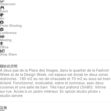
Showroom
Event
Art
Photo Shooting
Conference
Meeting
Office
Shop Share
關於此空間
A deux pas de la Place des Vosges, dans le quartier de la Fashion
Week et de la Design Week, cet espace est divisé en deux zones
distinctes : 180 m2 au rez-de-chaussée et 70 m2 au sous-sol bien
éclairé. Fonctionnel, modulable, sobre et lumineux, avec deux
cuisines et une salle de bain. Très haut plafond (3m80). Vitrine
sur rue. Accès à un jardin intérieur. En option studio photo +
studio sonore
設施