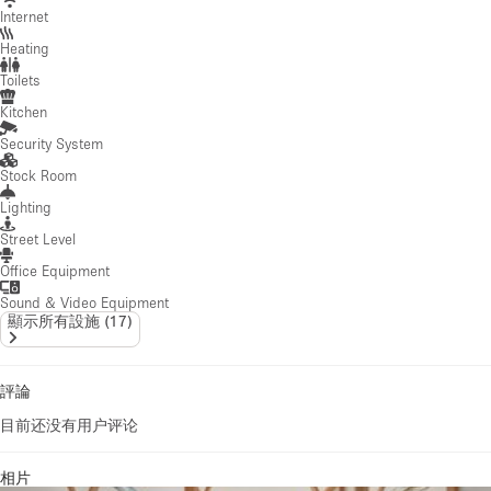
Internet
Heating
Toilets
Kitchen
Security System
Stock Room
Lighting
Street Level
Office Equipment
Sound & Video Equipment
顯示所有設施
(
17
)
評論
目前还没有用户评论
相片