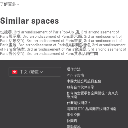
了解更多→
Similar spaces
也搜尋:
3rd arrondissement of ParisPop-Up 店
,
3rd arrondissement of
Paris展示廳
,
3rd arrondissement of Paris展示廳
,
3rd arrondissement of
Paris活動空間
,
3rd arrondissement of Paris畫展
,
3rd arrondissement of
Paris畫展
,
3rd arrondissement of Paris影樓和照相馆
,
3rd arrondissement
of Paris會議室
,
3rd arrondissement of Paris會議廳
,
3rd arrondissement of
Paris辦公空間
,
3rd arrondissement of Paris共享店鋪空間
Choose
運作方法
中文 (繁體)
a
Pop-up指南
Language
中國大陸公司註冊服務
服务合作伙伴目录
如何將空置零售空間變現：房東完
整指南
什麼是快閃店？
電商與 DTC 品牌開設快閃店指南
零售空間
快閃店
活動場地