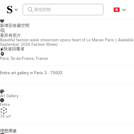
新增至收藏空間
看所有照片
Beautiful fashion week showroom space heart of Le Marais Paris ( Available
September 2026 Fashion Week)
快速回覆者
Paris, Île-de-France, France
Entire art gallery in Paris 3 - 75003
·
Art Gallery
Entire
76 m²
理想用途