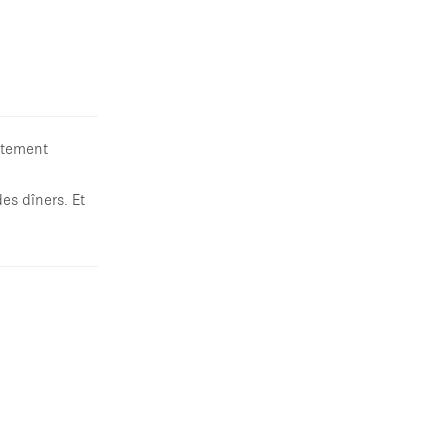
artement
es dîners. Et