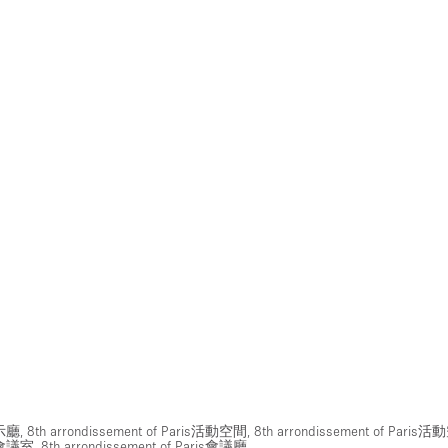
展示廳
,
8th arrondissement of Paris活動空間
,
8th arrondissement of Paris
is會議室
,
8th arrondissement of Paris會議廳