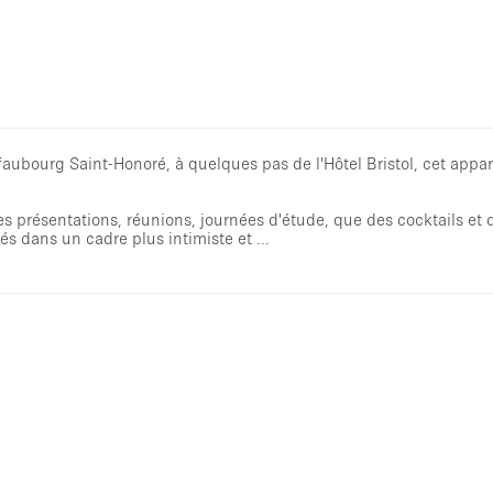
 faubourg Saint-Honoré, à quelques pas de l'Hôtel Bristol, cet app
 présentations, réunions, journées d'étude, que des cocktails et d
s dans un cadre plus intimiste et ...