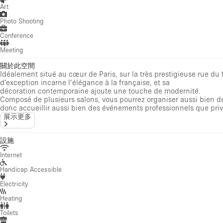
Art
Photo Shooting
Conference
Meeting
關於此空間
Idéalement situé au cœur de Paris, sur la très prestigieuse rue du
d'exception incarne l’élégance à la française, et sa
décoration contemporaine ajoute une touche de modernité.
Composé de plusieurs salons, vous pourrez organiser aussi bien des
donc accueillir aussi bien des événements professionnels que privé
展示更多
設施
Internet
Handicap Accessible
Electricity
Heating
Toilets