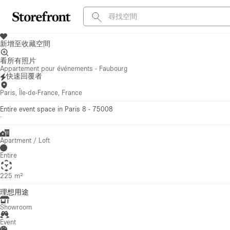
新增至收藏空間
看所有照片
Appartement pour événements - Faubourg
快速回覆者
Paris, Île-de-France, France
Entire event space in Paris 8 - 75008
·
Apartment / Loft
Entire
225 m²
理想用途
Showroom
Event