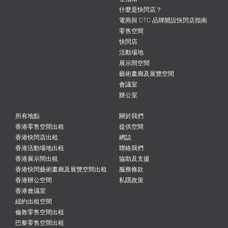
什麼是快閃店？
電商與 DTC 品牌開設快閃店指南
零售空間
快閃店
活動場地
展示間空間
藝術畫廊及展覽空間
會議室
辦公室
所有地點
關於我們
香港零售空間出租
提供空間
香港快閃店出租
網誌
香港活動場地出租
聯絡我們
香港展示間出租
協助及支援
香港快閃藝術畫廊及展覽空間出租
服務條款
香港辦公空間
私隱政策
香港會議室
紐約出租空間
倫敦零售空間出租
巴黎零售空間出租