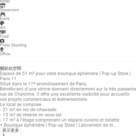
Retail
Showroom
Event
Art
Food
Photo Shooting
Office
關於此空間
Espace de 51 m² pour votre boutique éphémère | Pop-up Store |
Paris 11
Situé dans le 11ᵉ arrondissement de Paris,
Bénéficiant d’une vitrine donnant directement sur la très passante
rue de Charonne, il offre une excellente visibilité pour accueillir
vos projets commerciaux et événementiels.
Le local se compose :
- 21 m² en rez-de-chaussée
- 13 m² de réserve en sous-sol
- 17 m² à l’étage comprenant un espace cuisine et toilette
• Boutique éphémère | Pop-up Store | Lancement de m...
展示更多