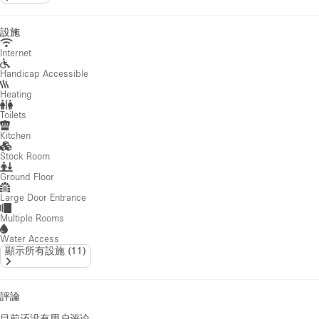
設施
Internet
Handicap Accessible
Heating
Toilets
Kitchen
Stock Room
Ground Floor
Large Door Entrance
Multiple Rooms
Water Access
顯示所有設施
(
11
)
評論
目前还没有用户评论