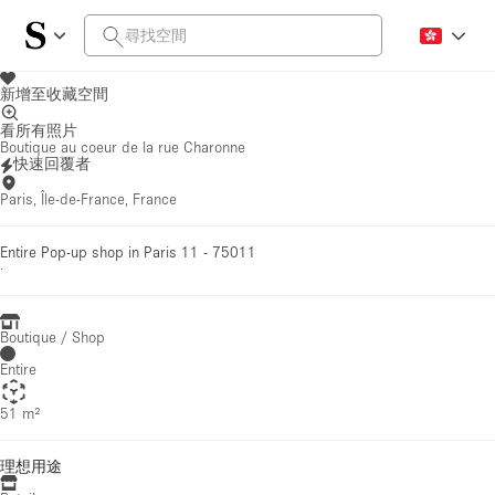
新增至收藏空間
看所有照片
Boutique au coeur de la rue Charonne
快速回覆者
Paris, Île-de-France, France
Entire Pop-up shop in Paris 11 - 75011
·
Boutique / Shop
Entire
51 m²
理想用途