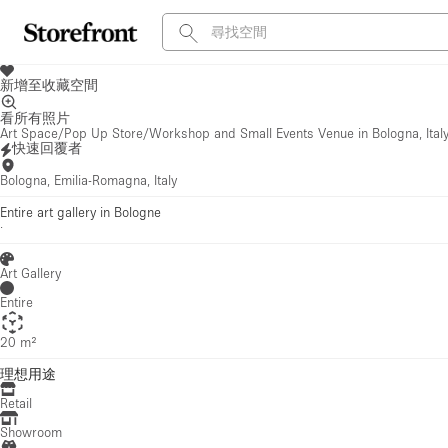
新增至收藏空間
看所有照片
Art Space/Pop Up Store/Workshop and Small Events Venue in Bologna, Ital
快速回覆者
Bologna, Emilia-Romagna, Italy
Entire art gallery in Bologne
·
Art Gallery
Entire
20 m²
理想用途
Retail
Showroom