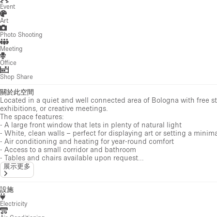
Event
Art
Photo Shooting
Meeting
Office
Shop Share
關於此空間
Located in a quiet and well connected area of Bologna with free st
exhibitions, or creative meetings.
The space features:
- A large front window that lets in plenty of natural light
- White, clean walls – perfect for displaying art or setting a minim
- Air conditioning and heating for year-round comfort
- Access to a small corridor and bathroom
- Tables and chairs available upon request...
展示更多
設施
Electricity