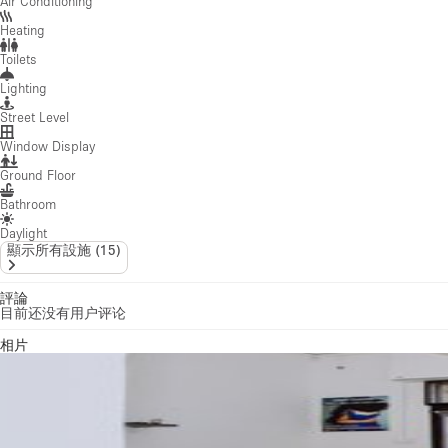
Air Conditioning
Heating
Toilets
Lighting
Street Level
Window Display
Ground Floor
Bathroom
Daylight
顯示所有設施
(
15
)
評論
目前还没有用户评论
相片