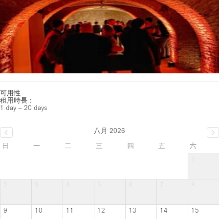
可用性
租用時長：
1 day – 20 days
八月 2026
日
一
二
三
四
五
六
1
2
3
4
5
6
7
8
9
10
11
12
13
14
15