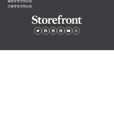
倫敦零售空間出租
巴黎零售空間出租
紐約
倫敦
巴黎
阿姆斯特丹
香港
© PopUp Immo, Inc. All rights reserved
EAA license number: C-075131