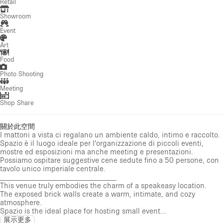
Retail
Showroom
Event
Art
Food
Photo Shooting
Meeting
Shop Share
關於此空間
I mattoni a vista ci regalano un ambiente caldo, intimo e raccolto.
Spazio è il luogo ideale per l'organizzazione di piccoli eventi,
mostre ed esposizioni ma anche meeting e presentazioni.
Possiamo ospitare suggestive cene sedute fino a 50 persone, con
tavolo unico imperiale centrale.
__________________________
This venue truly embodies the charm of a speakeasy location.
The exposed brick walls create a warm, intimate, and cozy
atmosphere.
Spazio is the ideal place for hosting small event...
展示更多