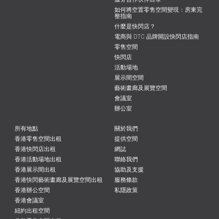
如何將空置零售空間變現：房東完
整指南
什麼是快閃店？
電商與 DTC 品牌開設快閃店指南
零售空間
快閃店
活動場地
展示間空間
藝術畫廊及展覽空間
會議室
辦公室
所有地點
關於我們
香港零售空間出租
提供空間
香港快閃店出租
網誌
香港活動場地出租
聯絡我們
香港展示間出租
協助及支援
香港快閃藝術畫廊及展覽空間出租
服務條款
香港辦公空間
私隱政策
香港會議室
紐約出租空間