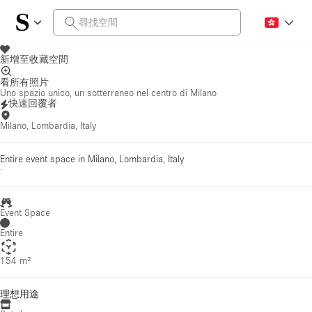
新增至收藏空間
看所有照片
Uno spazio unico, un sotterraneo nel centro di Milano
快速回覆者
Milano, Lombardia, Italy
Entire event space in Milano, Lombardia, Italy
·
Event Space
Entire
154 m²
理想用途