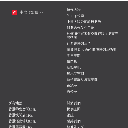
Choose
運作方法
中文 (繁體)
a
Pop-up指南
Language
中國大陸公司註冊服務
服务合作伙伴目录
如何將空置零售空間變現：房東完
整指南
什麼是快閃店？
電商與 DTC 品牌開設快閃店指南
零售空間
快閃店
活動場地
展示間空間
藝術畫廊及展覽空間
會議室
辦公室
所有地點
關於我們
香港零售空間出租
提供空間
香港快閃店出租
網誌
香港活動場地出租
聯絡我們
香港展示間出租
協助及支援