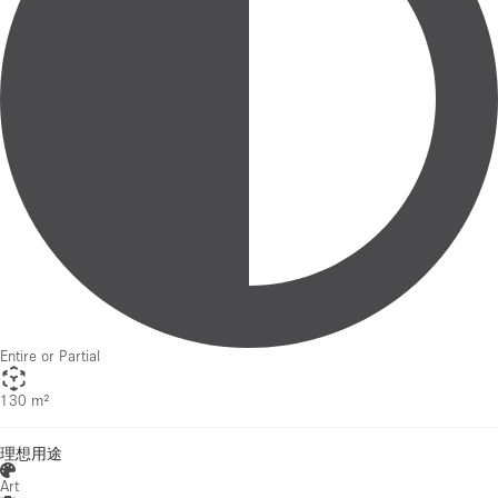
Entire or Partial
130 m²
理想用途
Art