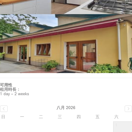
可用性
租用時長：
1 day – 2 weeks
八月 2026
日
一
二
三
四
五
六
1