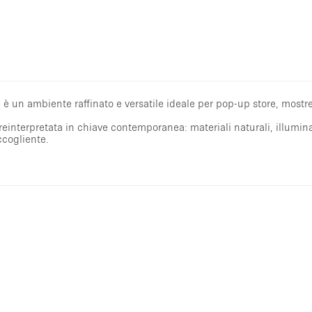
 è un ambiente raffinato e versatile ideale per pop-up store, mostre
 reinterpretata in chiave contemporanea: materiali naturali, illumin
ccogliente.