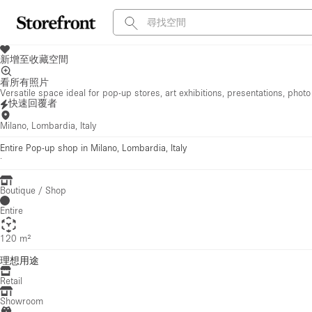
新增至收藏空間
看所有照片
Versatile space ideal for pop-up stores, art exhibitions, presentations, phot
快速回覆者
Milano, Lombardia, Italy
Entire Pop-up shop in Milano, Lombardia, Italy
·
Boutique / Shop
Entire
120 m²
理想用途
Retail
Showroom