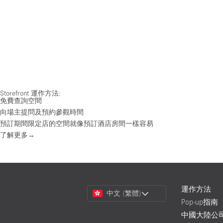
Storefront 運作方法:
免費查詢空間
向場主提問及預約參觀時間
預訂期間限定店的空間就像預訂酒店房間一樣容易
了解更多→
Choose
運作方法
中文 (繁體)
a
Pop-up指南
Language
中國大陸公