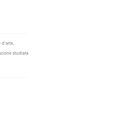
 d’arte,
azione studiata