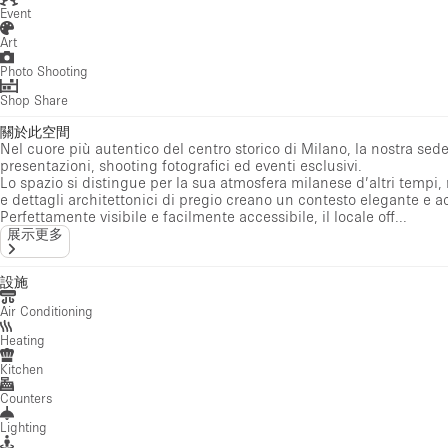
Event
Art
Photo Shooting
Shop Share
關於此空間
Nel cuore più autentico del centro storico di Milano, la nostra sede
presentazioni, shooting fotografici ed eventi esclusivi.
Lo spazio si distingue per la sua atmosfera milanese d’altri tempi,
e dettagli architettonici di pregio creano un contesto elegante e a
Perfettamente visibile e facilmente accessibile, il locale off...
展示更多
設施
Air Conditioning
Heating
Kitchen
Counters
Lighting